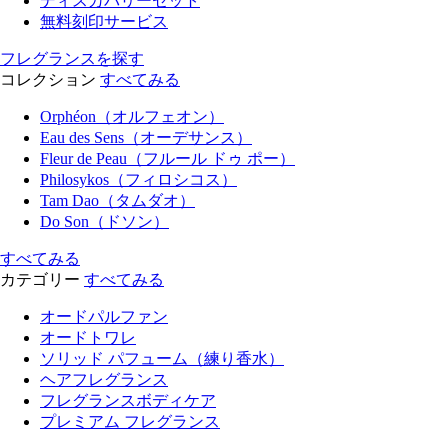
ディスカバリーセット
無料刻印サービス
フレグランスを探す
コレクション
すべてみる
Orphéon（オルフェオン）
Eau des Sens（オーデサンス）
Fleur de Peau（フルール ドゥ ポー）
Philosykos（フィロシコス）
Tam Dao（タムダオ）
Do Son（ドソン）
すべてみる
カテゴリー
すべてみる
オードパルファン
オードトワレ
ソリッド パフューム（練り香水）
ヘアフレグランス
フレグランスボディケア
プレミアム フレグランス