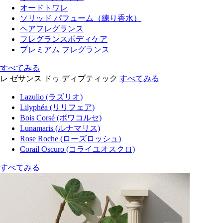
オードトワレ
ソリッド パフューム（練り香水）
ヘアフレグランス
フレグランスボディケア
プレミアム フレグランス
すべてみる
レ ゼサンス ドゥ ディプティック
すべてみる
Lazulio (ラズリオ)
Lilyphéa (リリフェア)
Bois Corsé (ボワコルセ)
Lunamaris (ルナマリス)
Rose Roche (ローズロッシュ)
Corail Oscuro (コライユオスクロ)
すべてみる