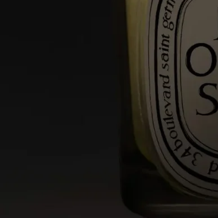
ンドルコースターやトレイをご使用ください。
- キャンドルは可燃物から離してご使用ください。
- お子様やペットの手の届かない場所でご使用・保管してくだ
さい。
キャンドルへの点火
- 火傷を防ぐため、マッチを使用して火を灯すことをおすすめ
します。
- 初めてご使用になる際は、表面のワックスが均一に溶けるま
で（香りの種類により異なりますが、約4時間）火を灯し続け
てください。これにより、ワックスが中央だけくぼんで燃える
のを防ぎ、芯がワックスを適切に吸収して、その後も均一に燃
焼するようになります。初めて火を灯した際、芯から少量の煙
が出ることがあります。
燃焼中
- 2回目以降のご使用時は、一度に4時間以上燃焼させないでく
ださい。
- 点火中は絶対にキャンドルのそばを離れないでください。
- 燃焼中や、火を消した直後でまだ熱いキャンドルを動かさな