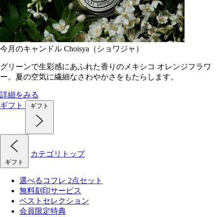
今月のキャンドル Choisya（ショワジャ）
グリーンで生彩感にあふれた香りのメキシコ オレンジフラワ
ー。夏の空気に繊細なさわやかさをもたらします。
詳細をみる
ギフト
ギフト
カテゴリトップ
ギフト
選べるコフレ 2点セット
無料刻印サービス
ベストセレクション
会員限定特典