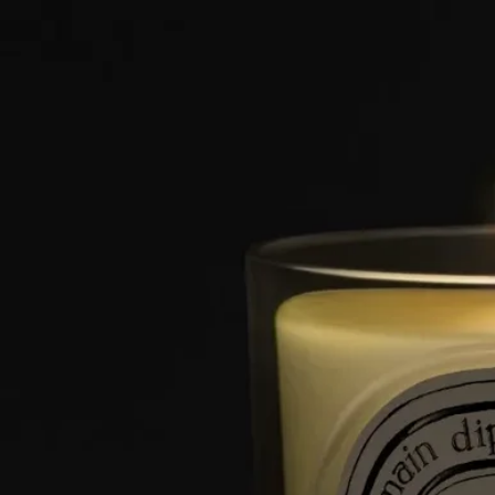
ご使用前に
ディプティックのキャンドルは天然原料を使用している為、原
料の作用で製品の色ムラやパッケージに変色を起こす場合がご
ざいます。製品は冷暗所にて管理されており変色があっても品
質には問題はございません。
ご使用方法
卓越した職人技から生まれたDiptyqueのキャンドルは、大切に
お取り扱いいただくことでその魅力を最大限に引き出すことが
できます。
キャンドルを安全に楽しみ、より長くご愛用いただくためのヒ
ントをいくつかご紹介します。
ご使用前の準備
- キャンドルは、平らで耐熱性のある場所に置いてください。
- 木材や大理石などのデリケートな素材を保護するため、キャ