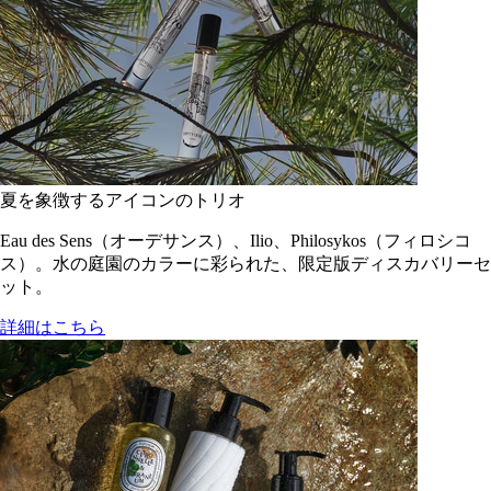
夏を象徴するアイコンのトリオ
Eau des Sens（オーデサンス）、Ilio、Philosykos（フィロシコ
ス）。水の庭園のカラーに彩られた、限定版ディスカバリーセ
ット。
詳細はこちら