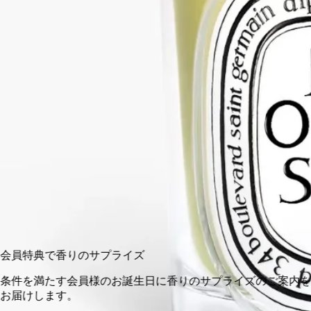
湿った土のアーシーな香り、樹齢を重ねた木々のウッディな深
み、木陰に生える草のボタニカルな香り。自然そのものが訪れ
たかのように、森の香りが空間へ広がります。オンラインスト
アと一部ブティック限定でお求めいただけます。
閉じる
クラシック
190 g
カートに入れる
¥11,000
会員特典で香りのサプライズ
条件を満たす会員様のお誕生日に香りのサプライズのご案内を
お届けします。