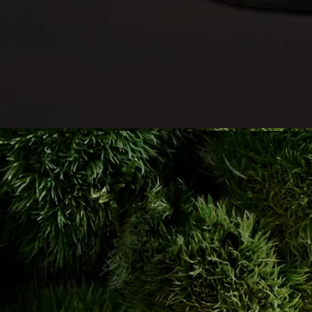
いでください。
- 隙間風やエアコンの風が当たる場所は避けてください。
- 複数のキャンドルを灯す場合は、キャンドル同士の間隔を10
cm (4インチ) 以上空けてください。
ご使用後
- 火の消し方：熱いワックスが飛び散るのを防ぐため、スヌッ
ファー（火消し）をご使用ください。
- 火を消した後は、芯を中央の位置に戻してください。
- 再び火を灯す前に、火災の危険を防ぐため、ウィックトリマ
ー（芯切りばさみ）を使用して芯をカットしてください（理想
的な長さ：3～5 mm）。
最後のご注意
- 残りのワックスが5 mmになった場合、またはメタルの座金が
見えるようになったら、キャンドルのご使用をおやめくださ
い。
お手入れと保管方法
- キャンドルをご使用した後は、お部屋の換気を行うことをお