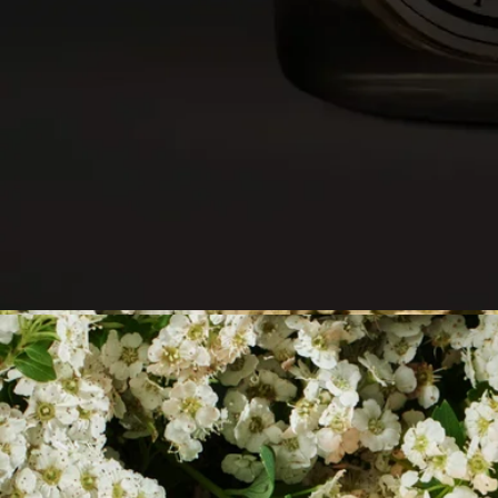
- サイズ : 高さ 9cm、直径 7,7cm
※ディプティックのキャンドルは天然原料を使用している為、
原料の作用で製品の色ムラやパッケージに変色を起こす場合が
ございます。
製品は冷暗所にて管理されており変色があっても品質には問題
はございません。
ご使用方法
職人の手仕事から生まれた特別なクリエーションであるディプ
ティックのキャンドルは、細心の注意を払ってお使いいただく
価値があります。
キャンドルをより長く、安全にお楽しみいただくためのヒント
をいくつかご紹介します。
空間を整える
- キャンドルは、平らで耐熱性のある場所に置いてください。