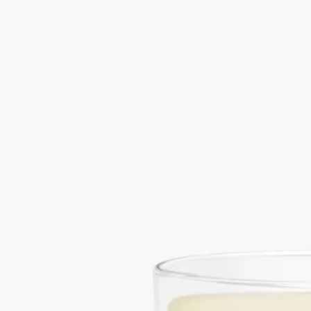
Aubépine (オベピン)
クラシック キャン
ドル
フローラル
ローズの祖先といわれるオベピン（サンザシ）。アーモンドの
やさしい温もりに、蜜のように甘くパウダリーなニュアンスが
重なり、やわらかで洗練されたフローラルアコードが広がりま
す。
続きを読む
イングリッシュガーデンに咲く、小さなサンザシの花へのオマ
ージュ。棘を持ちながらも、やさしく繊細な表情を見せる花。
1963年にディプティックで最初に製作されたキャンドルのひと
つです。オンラインストアと一部ブティック限定でお求めいた
だけます。
閉じる
一部ブティック限定
Aubépine (オベピン)
クラシック キャン
ドル