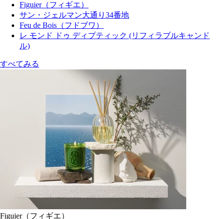
Figuier（フィギエ）
サン・ジェルマン大通り34番地
Feu de Bois（フドブワ）
レ モンド ドゥ ディプティック (リフィラブルキャンド
ル)
すべてみる
Figuier（フィギエ）