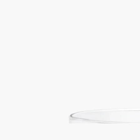
Aubépine (オベピン)
クラシック キャン
ドル
フローラル
ローズの祖先といわれるオベピン（サンザシ）。アーモンドの
やさしい温もりに、蜜のように甘くパウダリーなニュアンスが
重なり、やわらかで洗練されたフローラルアコードが広がりま
す。
続きを読む
イングリッシュガーデンに咲く、小さなサンザシの花へのオマ
ージュ。棘を持ちながらも、やさしく繊細な表情を見せる花。
1963年にディプティックで最初に製作されたキャンドルのひと
つです。オンラインストアと一部ブティック限定でお求めいた
だけます。
閉じる
一部ブティック限定
刻印サービス