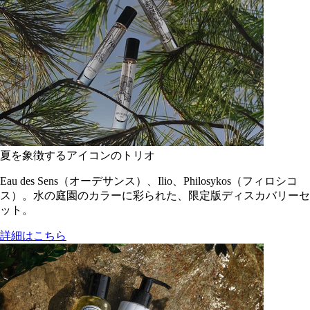
夏を象徴するアイコンのトリオ
Eau des Sens（オーデサンス）、Ilio、Philosykos（フィロシコ
ス）。水の庭園のカラーに彩られた、限定版ディスカバリーセ
ット。
詳細はこちら