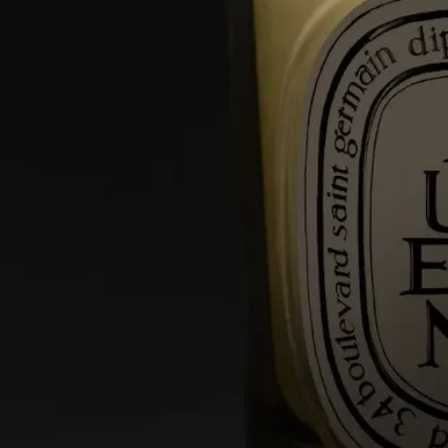
卓越した職人技の結晶。それは、調香の芸術とキャンドル作り
の専門知識の融合です。ひとつひとつのキャンドルは、数種類
のワックスのブレンドと高品質なフレグランスの濃縮液、そし
て完璧な香りの拡散と燃焼を約束する厳選された芯から作られ
ています。パリ近郊とプロヴァンスにある2つの工場で、熟練
のキャンドル職人たちによって緻密な作業が行われています。
特徴
- 小さい/中規模のお部屋向け
- 香りは徐々に広がり持続します（約20分後に最適な香りにな
ります）。
- キャンドルが管理されていれば、使用スペースに制限はあり
ません。
- 容量 : 190g
- 燃焼時間 : 約50時間