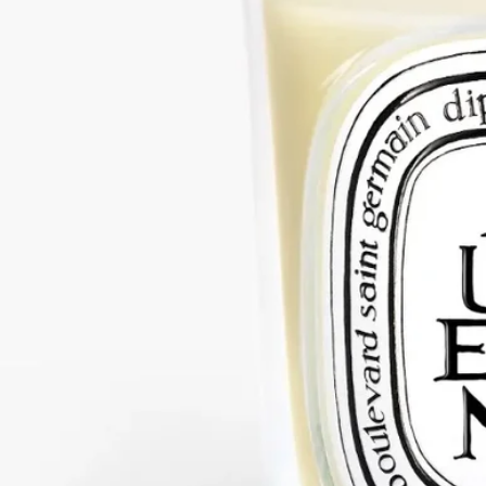
フローラル
ローズの祖先といわれるオベピン（サンザシ）。アーモンドの
やさしい温もりに、蜜のように甘くパウダリーなニュアンスが
重なり、やわらかで洗練されたフローラルアコードが広がりま
す。
続きを読む
イングリッシュガーデンに咲く、小さなサンザシの花へのオマ
ージュ。棘を持ちながらも、やさしく繊細な表情を見せる花。
1963年にディプティックで最初に製作されたキャンドルのひと
つです。オンラインストアと一部ブティック限定でお求めいた
だけます。
閉じる
クラシック