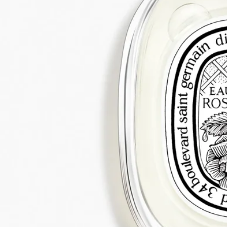
花びら、つぼみから葉まで、ローズのすべてを描き出します。
2種類のローズが織り成すフローラルノートに、ライチのフル
ーティーなアクセントが重なり、ほのかにグリーンなニュアン
スが、摘みたての葉を思わせるみずみずしさを添えます。バラ
の自然の香りの特性に最大限近づけた、バラへの頌歌。
続きを読む
グラース原産のセンティフォリアローズと、​よりオリエンタル
なダマスクローズを伝統的な手法で低温抽出し、バラが持つ自
然な香りの特性を引き出します。花を最初に抽出した後に残る
ローズのエキスから抽出したライチのようなフルーティーなニ
ュアンスがローズの表情に意外な輝きを添えます。
閉じる
50 ml
100 ml