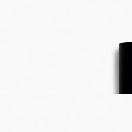
アンブロクサン
花びら、つぼみから葉まで、ローズのすべてを描き出します。
2種類のローズが織り成すフローラルノートに、ライチのフル
ーティーなアクセントが重なり、ほのかにグリーンなニュアン
スが、摘みたての葉を思わせるみずみずしさを添えます。バラ
の自然の香りの特性に最大限近づけた、バラへの頌歌。
続きを読む
グラース原産のセンティフォリアローズと、​よりオリエンタル
なダマスクローズを伝統的な手法で低温抽出し、バラが持つ自
然な香りの特性を引き出します。花を最初に抽出した後に残る
ローズのエキスから抽出したライチのようなフルーティーなニ
ュアンスがローズの表情に意外な輝きを添えます。
閉じる
Best-seller
Eau Rose (オーローズ)
オードトワレ