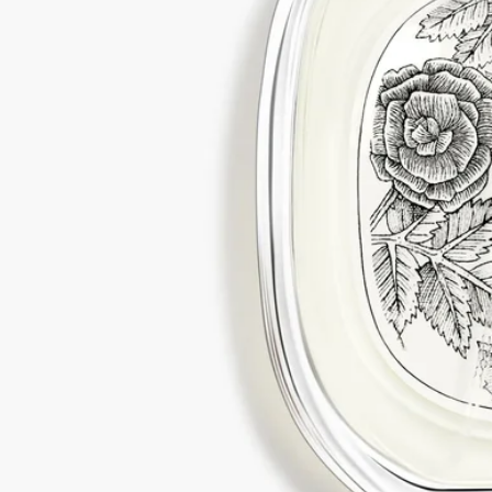
変性アルコール (sdアルコール39-c) - 水 (ウォーター) - 香料 (フ
レグランス) - ゲラニオール - ヘキシルシンナマル - ヒドロキシ
シトロネラール - α-イソメチルイオノン - シトロネロール - リ
モネン - リナロール - シトラール - オイゲノール - ベンジルア
ルコール - トリエタノールアミン - bht - トコフェロール. vol.
79°
ディプティックの取り組み
フランス製
当社のフレグランスはすべてフランス製です。
完全な透明性
原料の透明性とトレーサビリティの保証についてご覧くださ
い。
詳細をみる
リフィル対応ボトル