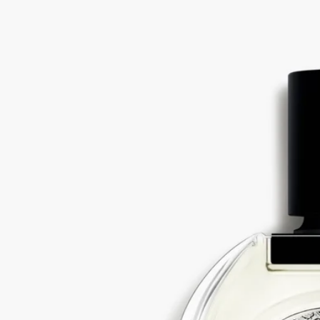
ストーリー
Eau Rose（オーローズ）のオードパルファンとオードトワレに
は、さらにFirad rose（フィラッドローズ）のエッセンスが配合
されています。フィラッドローズは、花を最初に抽出した後に
残るフローラルウォーターを「アップサイクリング」によって
獲得したローズのエッセンスです。
このエッセンスには、思いがけないようなライチのフルーティ
ーなアクセントと、意外でありながらも自然に存在するカモミ
ールの甘いアクセントと、アーティチョークの独特なベジタブ
ルアコードがあります。調香師たちは「素晴らしいローズの花
は必ずアーティチョークの匂いがする」と話しています。
ボトルに描かれているイラストには、てんとう虫がローズの花
びらの中に隠れています。ローズを守るために、てんとう虫は
ローズの花を脅かすあらゆる昆虫を食べてくれます。
成分