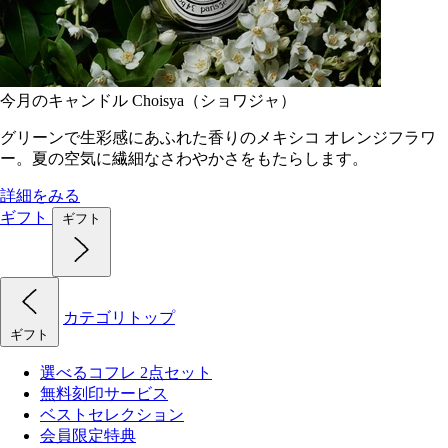
今月のキャンドル Choisya（ショワジャ）
グリーンで生彩感にあふれた香りのメキシコ オレンジフラワ
ー。夏の空気に繊細なさわやかさをもたらします。
詳細をみる
ギフト
ギフト
カテゴリトップ
ギフト
選べるコフレ 2点セット
無料刻印サービス
ベストセレクション
会員限定特典