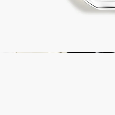
各国の一部のブティックでは、フレグランスをリフィルで補充
することができます。 ※フレグランスの補充は日本では実施
していないサービスとなります。
リフィル可能な製品をみる
リサイクル方法
ガラスのボトルと紙製のボックスはリサイクル可能です。適切
なリサイクルボックスに廃棄してください。