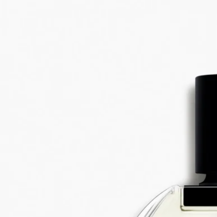
ダマスクローズ、センティフォリアローズ、ライチアコード、
アンブロクサン
花びら、つぼみから葉まで、ローズのすべてを描き出します。
2種類のローズが織り成すフローラルノートに、ライチのフル
ーティーなアクセントが重なり、ほのかにグリーンなニュアン
スが、摘みたての葉を思わせるみずみずしさを添えます。バラ
の自然の香りの特性に最大限近づけた、バラへの頌歌。
続きを読む
グラース原産のセンティフォリアローズと、​よりオリエンタル
なダマスクローズを伝統的な手法で低温抽出し、バラが持つ自
然な香りの特性を引き出します。花を最初に抽出した後に残る
ローズのエキスから抽出したライチのようなフルーティーなニ
ュアンスがローズの表情に意外な輝きを添えます。
閉じる
Best-seller
Eau Rose (オーローズ)
オードトワレ
ダマスクローズ、センティフォリアローズ、ライチアコード、
アンブロクサン