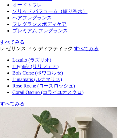
オードトワレ
ソリッド パフューム（練り香水）
ヘアフレグランス
フレグランスボディケア
プレミアム フレグランス
すべてみる
レ ゼサンス ドゥ ディプティック
すべてみる
Lazulio (ラズリオ)
Lilyphéa (リリフェア)
Bois Corsé (ボワコルセ)
Lunamaris (ルナマリス)
Rose Roche (ローズロッシュ)
Corail Oscuro (コライユオスクロ)
すべてみる