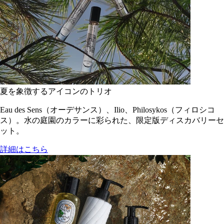
夏を象徴するアイコンのトリオ
Eau des Sens（オーデサンス）、Ilio、Philosykos（フィロシコ
ス）。水の庭園のカラーに彩られた、限定版ディスカバリーセ
ット。
詳細はこちら