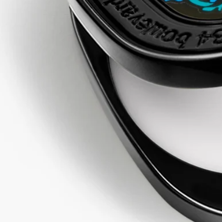
ソリッドパフュームがなくなりましたら、付属のツールを使用
して、別売りのリフィルをケースに詰め替えてお使いくださ
い。
成分
コムギデンプン、イソノナン酸イソノニル、香料、パラフィ
ン、シリカ、合成ワックス、マイクロクリスタリンワックス、
α-イソメチルイオノン、リモネン、ヒドロキシシトロネラー
ル、シトロネロール、リナロール、ゲラニオール、サリチル酸
ベンジル、安息香酸ベンジル、ベンジルアルコール、ヘキシル
シンナマル、ケイヒアルデヒド、オイゲノール、シトラール、
ファルネソール[Ⅳ]
本製品には小麦由来成分が含まれています。
ご注意：ディプティック製品の成分表は定期的に更新されま
す。ご使用前に製品パッケージに記載されている成分表をご確
認ください。