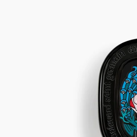
指先で纏う、アルコールフリーの詰め替え可能なソリッドパフ
ューム（練り香水）。手首や首筋、デコルテにやさしく滑らせ
ると、ベルガモットとパチュリのフローラルノートを漂わせま
す。重厚感溢れる専用ケースには持ち運びに便利なブラックミ
ニポーチがつきます。
続きを読む
バラ、大輪の羽を広げたクジャク、渦巻装飾、混じり合うモチ
ーフ。「オーキャピタル」が表現する自由で優美な世界を、持
ち運びやすいハンドクリームでお楽しみいただけます。その
時々の気分やシーンに合わせて、他のジェスチャーと重ねてお
使いいただけます。
閉じる
3 g