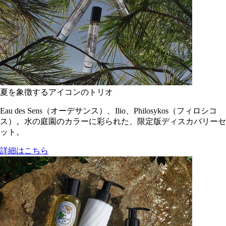
夏を象徴するアイコンのトリオ
Eau des Sens（オーデサンス）、Ilio、Philosykos（フィロシコ
ス）。水の庭園のカラーに彩られた、限定版ディスカバリーセ
ット。
詳細はこちら