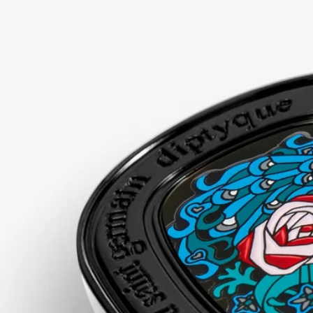
ストーリー
パリをどのように讃えましょうか？
ディプティックにとって、千の顔を持つ街にふさわしい賛辞を
贈ることができるのは、千のファセットを持つ伝説的なアコー
ド「シプレ」だけでした。ピンクペッパーでスパイスを効かせ
たフレッシュなベルガモットに続き、過剰なまでのroses（ロー
ズ）のブーケが香ります。自由の宣言：今回はモスではなくパ
チュリを。エッフェル塔、roses（ローズ）、流れるようなカリ
グラフィー、尾羽を広げた孔雀、渦巻き模様、絡み合う線...
Eau Capitale（オーキャピタル）を描き出すため、ディプティ
ックとピエール・マリーは、パリの建築や象徴的なアール・ヌ
ーヴォーの建造物からインスピレーションを得ました。
ご使用方法
ソリッドパフュームの香りを引き出すため、手首と肘の内側、
首元、鎖骨付近など、脈拍を感じる部分（体が最も熱を発する
部分）に付けてください。 髪の毛先もおすすめです。