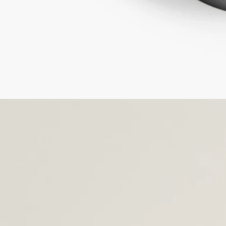
ディプティックの取り組み
フランス製
当社のフレグランスジェスチャーはすべてフランス製
リフィル対応アイテム
ソリッドパフュームのケースには、お好みのソリッドパフュー
ムのリフィルのみを詰め替えてご使用いただけます。
リサイクル方法
紙製のスリーブ、または外箱はリサイクル可能です。適切な資
源ごみとして廃棄してください。チューブはリサイクルできな
いため、家庭ごみと一緒に廃棄してください。