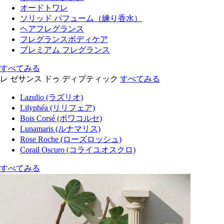
オードトワレ
ソリッド パフューム（練り香水）
ヘアフレグランス
フレグランスボディケア
プレミアム フレグランス
すべてみる
レ ゼサンス ドゥ ディプティック
すべてみる
Lazulio (ラズリオ)
Lilyphéa (リリフェア)
Bois Corsé (ボワコルセ)
Lunamaris (ルナマリス)
Rose Roche (ローズロッシュ)
Corail Oscuro (コライユオスクロ)
すべてみる