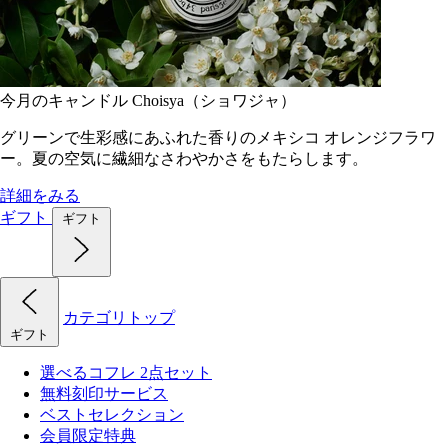
今月のキャンドル Choisya（ショワジャ）
グリーンで生彩感にあふれた香りのメキシコ オレンジフラワ
ー。夏の空気に繊細なさわやかさをもたらします。
詳細をみる
ギフト
ギフト
カテゴリトップ
ギフト
選べるコフレ 2点セット
無料刻印サービス
ベストセレクション
会員限定特典