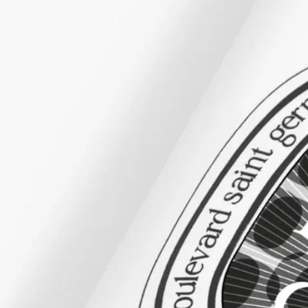
ストーリー
成分
水、シア脂、グリセリン、(C15-19)アルカン、セテアリルアル
コール、香料、マカデミア種子油、プロパンジオール、ステア
リン酸グリセリル、結晶セルロース、キサンタンガム、アロエ
ベラ葉汁、ソルビン酸K、安息香酸Na、クエン酸、水酸化
Na、グルコン酸Na、α-イソメチルイオノン、β-カリオフィレ
ン、カナンガオドラタ油/エキス、セドルスアトランチカ油/エ
キス、シトラール、シトロネロール、シトルスアウランチウム
果皮油、レモン果皮油、クマリン、ユーカリ葉油、ヒドロキシ
シトロネラール、エンピツビャクシン油、リモネン、リナロー
ル、酢酸リナリル、ピネン、パチョリ油、ローズ油/エキス、
テトラメチルアセチルオクタヒドロナフタレンズ[Ⅰ]
ご注意：ディプティック製品の成分表は定期的に更新されま
す。ご使用前に製品パッケージに記載されている成分表をご確
認ください。