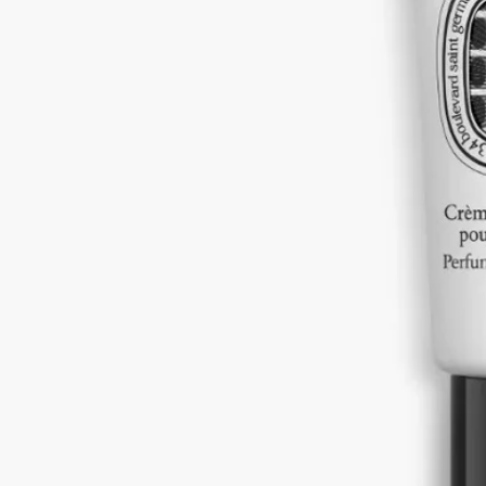
ら香り立ち、うるおいに満ちた肌へと導くとともに、長く続く
香りの余韻をもたらします。トンカビーンズ、ジュニパーベリ
ーが、タバコ、パウダリーなアクセント、艶やかなウッディノ
ートと混じり合います。
続きを読む
ディプティックの創業者たちが足繫く通ったパリのジャズクラ
ブ「オルフェオン」。そのアイコニックな香りのポートレー
ト。伝説のジャズクラブの記憶を肌に纏えば、心安らぐ潤いに
満たされ、忘れられない夜の思い出に包まれます。持ち運びに
便利なハンドクリームで、お出かけ先でもオルフェオンの香り
をお楽しみいただけます。
閉じる
45 ml