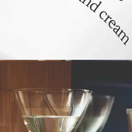
ポートレートです。ディプティックが最初にブティックを構え
た場所のすぐ隣に佇むジャズクラブ「Orpheon」では、1960年
代、ジャズと芸術家たちの友情がリズムを刻んでいました。メ
ゾンの3人の創業者たちも、ここに集い、踊り、笑い、世界に
ついて語り合いました。タバコからくゆる煙、おしろいのパウ
ダリーな残り香が、店内の木製品に痕跡を残し、忘れられない
場所の雰囲気を想起させます。
ディプティックの取り組み
フランス製
当社のフレグランスジェスチャーはすべてフランス製
リサイクル方法
紙製のスリーブはリサイクル可能です。適切な資源ごみとして
廃棄してください。チューブはリサイクルできないため、家庭
ごみと一緒に廃棄してください。