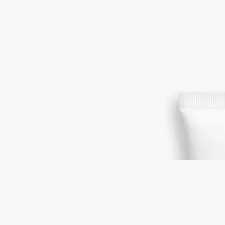
ベルベットのようになめらかなクリームが手肌を包み込みなが
ら香り立ち、うるおいに満ちた肌へと導くとともに、長く続く
香りの余韻をもたらします。トンカビーンズ、ジュニパーベリ
ーが、タバコ、パウダリーなアクセント、艶やかなウッディノ
ートと混じり合います。
続きを読む
ディプティックの創業者たちが足繫く通ったパリのジャズクラ
ブ「オルフェオン」。そのアイコニックな香りのポートレー
ト。伝説のジャズクラブの記憶を肌に纏えば、心安らぐ潤いに
満たされ、忘れられない夜の思い出に包まれます。持ち運びに
便利なハンドクリームで、お出かけ先でもオルフェオンの香り
をお楽しみいただけます。
閉じる
New
Orphéon (オルフェオン)
ハンドクリーム