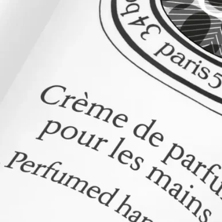
処方とテクスチャー
リッチなテクスチャーのこのクリームは、ハンドを保護し、香
りをまとわせるために特別に処方されています。
ストーリー
素材が香りとなり、香りが素材となる。
フレグランスの歴史からインスピレーションを得た「フレグラ
ンスジェスチャー」は、テクスチャーを再解釈し、新しい香り
の纏い方を提案します。目に見えないものを官能的に、儚いも
のを確かな存在へと昇華させるアプローチです。それぞれのジ
ェスチャーは、そのフォーミュラに合わせて最高の香りが引き
立つように、独自の濃度で調香されています。単独で、または
その時々の気分やシーンに合わせて、他のジェスチャーと重ね
てお使いください。
Orphéon（オルフェオン）は、過ぎ去りし時代のパリのジャズ
クラブを舞台に、芽生える創造的な友情をスモーキーに描いた