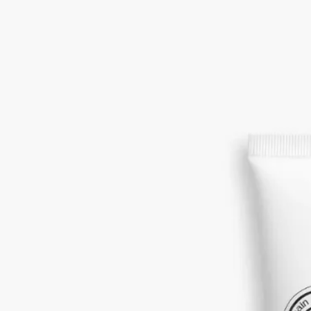
シダー、トンカビーン、ジュニパーベリー、ジャスミン
ベルベットのようになめらかなクリームが手肌を包み込みなが
ら香り立ち、うるおいに満ちた肌へと導くとともに、長く続く
香りの余韻をもたらします。トンカビーンズ、ジュニパーベリ
ーが、タバコ、パウダリーなアクセント、艶やかなウッディノ
ートと混じり合います。
続きを読む
ディプティックの創業者たちが足繫く通ったパリのジャズクラ
ブ「オルフェオン」。そのアイコニックな香りのポートレー
ト。伝説のジャズクラブの記憶を肌に纏えば、心安らぐ潤いに
満たされ、忘れられない夜の思い出に包まれます。持ち運びに
便利なハンドクリームで、お出かけ先でもオルフェオンの香り
をお楽しみいただけます。
閉じる
New
Orphéon (オルフェオン)
ハンドクリーム
シダー、トンカビーン、ジュニパーベリー、ジャスミン
ベルベットのようになめらかなクリームが手肌を包み込みなが