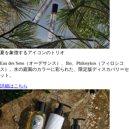
夏を象徴するアイコンのトリオ
Eau des Sens（オーデサンス）、Ilio、Philosykos（フィロシコ
ス）。水の庭園のカラーに彩られた、限定版ディスカバリーセ
ット。
詳細はこちら