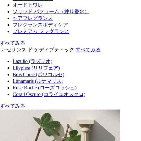
オードトワレ
ソリッド パフューム（練り香水）
ヘアフレグランス
フレグランスボディケア
プレミアム フレグランス
すべてみる
レ ゼサンス ドゥ ディプティック
すべてみる
Lazulio (ラズリオ)
Lilyphéa (リリフェア)
Bois Corsé (ボワコルセ)
Lunamaris (ルナマリス)
Rose Roche (ローズロッシュ)
Corail Oscuro (コライユオスクロ)
すべてみる