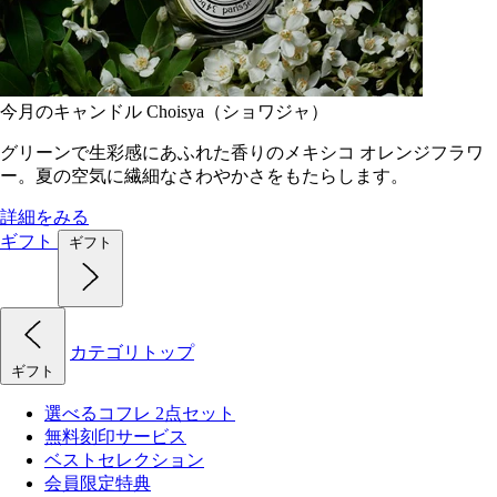
今月のキャンドル Choisya（ショワジャ）
グリーンで生彩感にあふれた香りのメキシコ オレンジフラワ
ー。夏の空気に繊細なさわやかさをもたらします。
詳細をみる
ギフト
ギフト
カテゴリトップ
ギフト
選べるコフレ 2点セット
無料刻印サービス
ベストセレクション
会員限定特典