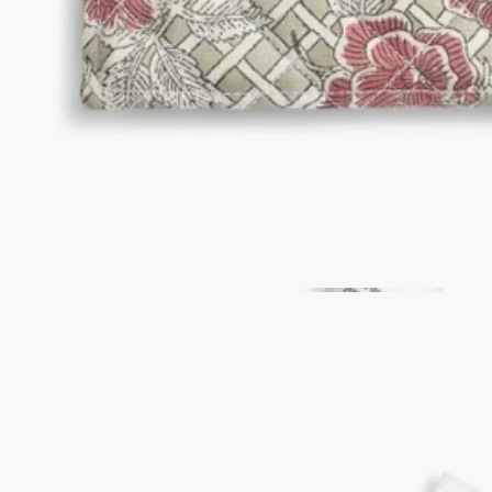
インドの伝統技法によるハンドメイド。
ストーリー
ディプティックの取り組み
クラフトマンシップ
ご使用方法
特徴
ストーリー
アートと素材。デザインと卓越した職人技を常に重んじる
Diptyqueは、詩的なイラストをあしらったハンドクラフトのバ
スルームアクセサリーのコレクションを生み出しました。無数
の組み合わせで完璧に調和するタイムレスなオブジェ。そのす
べてに、メゾンの伝統と革新からインスピレーションを得た、