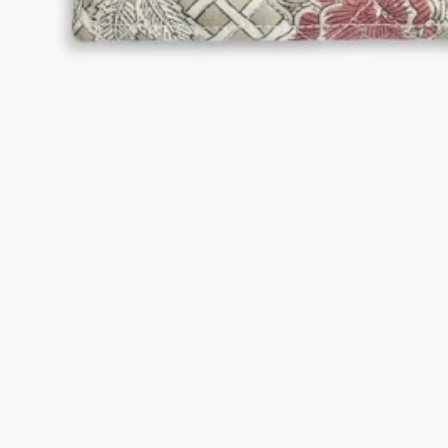
－サイズ：28 cm x 20 cm
－洗濯機を使用した低温の手洗いコースによるお手入れをお勧
めします。
－裏地には防水・防汚加工を施こしているため、お手入れが簡
単です。
－製品内側のラベルに記載されたお手入れの推奨事項をお読み
ください。
ディプティックの取り組み
熟練の職人技
インドに古くから伝わる技法「木版プリント」を用いた職人に
よる手作り
インド製
インド製