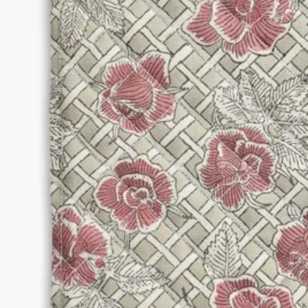
うしてそれぞれの作品に一点一点異なる表情がもたらされま
す。
ご使用方法
－洗濯機を使用した低温の手洗いコースによるお手入れをお勧
めします
－裏地には防水・防汚加工を施こしているため、お手入れが簡
単です
－製品内側のラベルに記載されたお手入れの推奨事項をお読み
ください
特徴
－素材：綿100%、裏地には防水・防汚加工を施しています
－重さ：102g