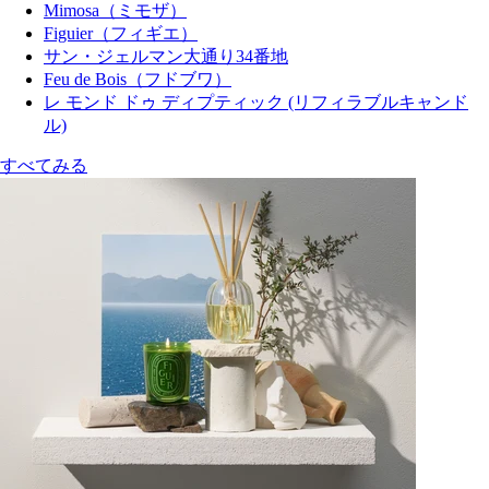
Mimosa（ミモザ）
Figuier（フィギエ）
サン・ジェルマン大通り34番地
Feu de Bois（フドブワ）
レ モンド ドゥ ディプティック (リフィラブルキャンド
ル)
すべてみる