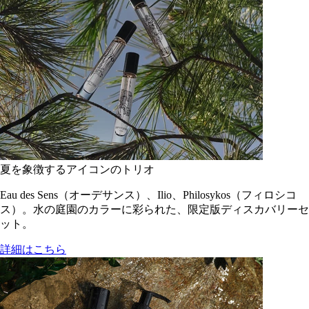
夏を象徴するアイコンのトリオ
Eau des Sens（オーデサンス）、Ilio、Philosykos（フィロシコ
ス）。水の庭園のカラーに彩られた、限定版ディスカバリーセ
ット。
詳細はこちら