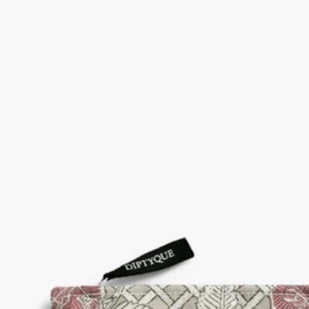
ウッドブロックプリント
フレグランスやスキンケアアイテムを入れてお使いいただける
このポーチは、インドの伝統的な工芸技術であるウッドブロッ
クプリントによる装飾があしらわれています。
続きを読む
フレグランス Eau Rose（オーローズ）と花が咲き誇るイラス
トへの賛歌として、Eau Rose（オーローズ）の象徴的なモチー
フがポーチにあしらわれています。実用的で詩趣溢れるポーチ
はSサイズと組み合わせてお使いいただけます。ピエール・マ
リーによるデザイン。【取り扱い店舗】DIPTYQUE青山、京
都BAL、オンラインストア
閉じる
在庫残りわずか
ポーチ M
Eau Rose (オーローズ)
ウッドブロックプリント
フレグランスやスキンケアアイテムを入れてお使いいただける
このポーチは、インドの伝統的な工芸技術であるウッドブロッ
クプリントによる装飾があしらわれています。
続きを読む