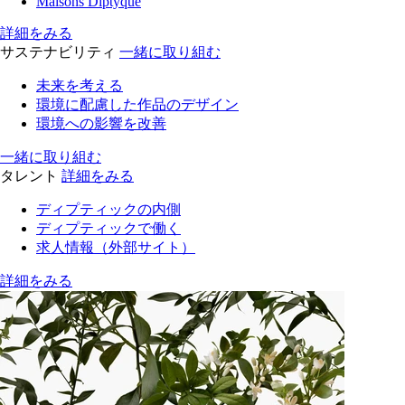
Maisons Diptyque
詳細をみる
サステナビリティ
一緒に取り組む
未来を考える
環境に配慮した作品のデザイン
環境への影響を改善
一緒に取り組む
タレント
詳細をみる
ディプティックの内側
ディプティックで働く
求人情報（外部サイト）
詳細をみる