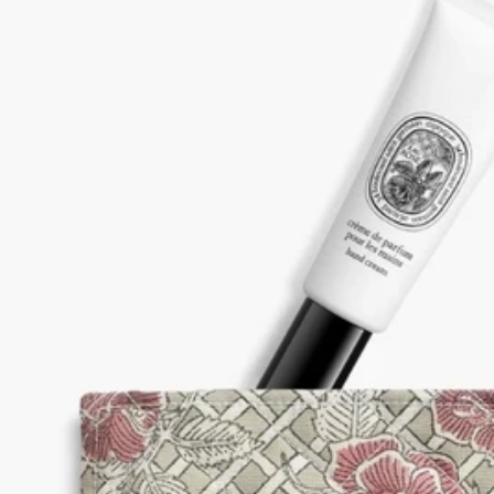
アイコニックで魅力的なイメージが彩りを添えます。香りに包
まれるビューティー体験の毎日のパートナーとして、あらゆる
バスルームに独自の雰囲気を演出します。
クラフトマンシップ
このオブジェは職人たちがインドの伝統的な工芸技術であるウ
ッドブロックプリントの技術を用いながらすべて手作業で製作
しています。
この先祖伝来の技術は、それぞれの色に応じた版木とインクを
使用して手作業で布地にモチーフを次々に刷り写していくもの
です。1メートルの布地にプリントを行うのに約2時間を要しま
す。模様の色は、非常に精密に重ね合わされています。これは
職人の並外れた専門性と、卓越した技術を雄弁に物語る証で
す。
キルティングの際に、手作業であしらったミシンステッチがモ
チーフのディテールを際立たせ、メゾンを象徴するデザインに
命を吹き込んでいきます。色合いやモチーフに微妙な差異が見
られるのは、すべてが手作業で製作されるための特徴です。こ