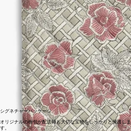
フレグランス Eau Rose（オーローズ）と花が咲き誇るイラス
トへの賛歌として、Eau Rose（オーローズ）の象徴的なモチー
フがポーチにあしらわれています。実用的で詩趣溢れるポーチ
はSサイズと組み合わせてお使いいただけます。ピエール・マ
リーによるデザイン。【取り扱い店舗】DIPTYQUE青山、京
都BAL、オンラインストア
閉じる
Eau Rose (オーローズ)
Eau Rose (オーローズ)
カートに入れる
¥15,840
シグネチャーパッケージ
オリジナルの梱包が配送時も大切な宝物をしっかりと保護しま
す。