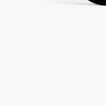
何度でも詰め替え可能。
ご使用方法
ディプティックの取り組み
特徴
ご使用前に
ご使用方法
- ディフューザーを車のエアコンの通風孔に固定してご使用い
ただけます。
-メタル製グリルを動かして、カー ディフューザーのフレグラ
ンスが発散する方向を調整できます。
- エアコン使用時は香りが拡散し、停止時は拡散も止まりま
す。香りがディフューザーに移らないため、お好みに合わせて