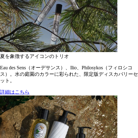
夏を象徴するアイコンのトリオ
Eau des Sens（オーデサンス）、Ilio、Philosykos（フィロシコ
ス）。水の庭園のカラーに彩られた、限定版ディスカバリーセ
ット。
詳細はこちら