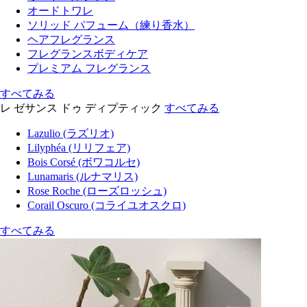
オードトワレ
ソリッド パフューム（練り香水）
ヘアフレグランス
フレグランスボディケア
プレミアム フレグランス
すべてみる
レ ゼサンス ドゥ ディプティック
すべてみる
Lazulio (ラズリオ)
Lilyphéa (リリフェア)
Bois Corsé (ボワコルセ)
Lunamaris (ルナマリス)
Rose Roche (ローズロッシュ)
Corail Oscuro (コライユオスクロ)
すべてみる