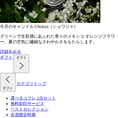
今月のキャンドル Choisya（ショワジャ）
グリーンで生彩感にあふれた香りのメキシコ オレンジフラワ
ー。夏の空気に繊細なさわやかさをもたらします。
詳細をみる
ギフト
ギフト
カテゴリトップ
ギフト
選べるコフレ 2点セット
無料刻印サービス
ベストセレクション
会員限定特典