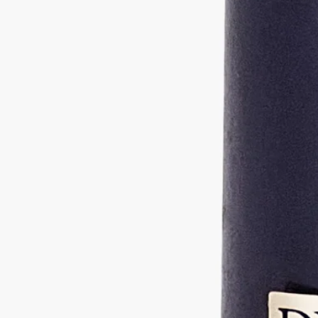
- 木製や大理石などデリケートな素材の表面を保護するため
に、キャンドルコースターやトレイをご使用ください。
- 燃えやすいものの近くにキャンドルを置かないでください。
- お子様やペットの手の届かない場所に保管してください。
キャンドルに火を灯す
- やけどの危険を避けるため、キャンドルにはマッチで火を灯
すことをお勧めします。
- 初めて火を灯す際は、ワックスの表面全体が均一に溶けるま
で燃焼させてください（香りの種類により約4時間）。これに
より、ワックスの中心部だけが溶けてしまう「トンネリング」
を防ぎ、芯がワックスを適切に吸い上げることで、その後の均
一な燃焼を促します。火を灯した直後は、芯から少量の煙が出
ることがあります。
燃焼中
- 初回以降は、一度に4時間以上燃焼させないでください。