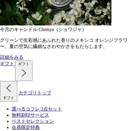
今月のキャンドル Choisya（ショワジャ）
グリーンで生彩感にあふれた香りのメキシコ オレンジフラワ
ー。夏の空気に繊細なさわやかさをもたらします。
詳細をみる
ギフト
ギフト
カテゴリトップ
ギフト
選べるコフレ 2点セット
無料刻印サービス
ベストセレクション
会員限定特典