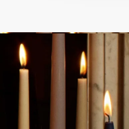
- ワックスの残りが5mm程度になった場合、または芯の土台と
なる金属部分が見えてきた場合は、キャンドルのご使用をおや
めください。
使用後のお手入れと保管
- キャンドルを燃焼させた後は、お部屋の換気をお勧めしま
す。
- キャンドルを動かす際は、ワックスが完全に冷めるまでお待
ちください。
- ワックスの変色、色素沈着、剥離を防ぐため、直射日光を避
け、乾燥した涼しい場所（15℃～25℃ / 59°F～77°F）で保管し
てください。
もっと見る
特徴
- 小さいお部屋向け