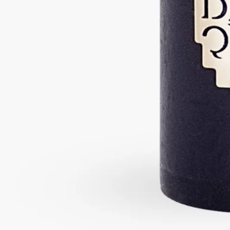
- 燃焼中のキャンドルから決して目を離さないでください。
- 燃焼中や、火を消した直後の熱いキャンドルを動かさないで
ください。
- 風の当たらない場所に置いてください。
- 複数のキャンドルを同時に使用する場合は、少なくとも10cm
の間隔をあけてください。
ご使用後
- 炎を消す：溶けたワックスが飛び散らないよう、スナッファ
ー（火消し）をご使用ください。
- 火が消えたら、芯を中心に戻してください。
- 再び火を灯す前に、ウィックトリマーで芯を理想的な長さ
（3～5mm）にカットしてください。火災の危険を避けるため
です。
最後のご注意