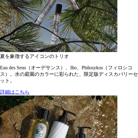
夏を象徴するアイコンのトリオ
Eau des Sens（オーデサンス）、Ilio、Philosykos（フィロシコ
ス）。水の庭園のカラーに彩られた、限定版ディスカバリーセ
ット。
詳細はこちら