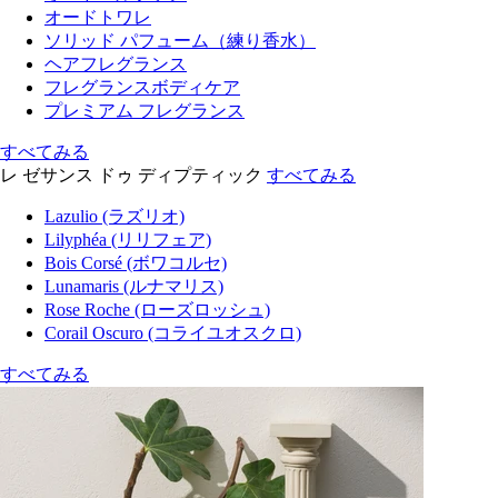
オードトワレ
ソリッド パフューム（練り香水）
ヘアフレグランス
フレグランスボディケア
プレミアム フレグランス
すべてみる
レ ゼサンス ドゥ ディプティック
すべてみる
Lazulio (ラズリオ)
Lilyphéa (リリフェア)
Bois Corsé (ボワコルセ)
Lunamaris (ルナマリス)
Rose Roche (ローズロッシュ)
Corail Oscuro (コライユオスクロ)
すべてみる