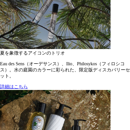
夏を象徴するアイコンのトリオ
Eau des Sens（オーデサンス）、Ilio、Philosykos（フィロシコ
ス）。水の庭園のカラーに彩られた、限定版ディスカバリーセ
ット。
詳細はこちら