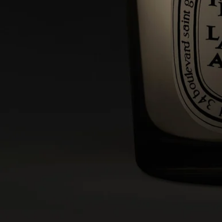
ディプティックのキャンドルは天然原料を使用している為、原
料の作用で製品の色ムラやパッケージに変色を起こす場合がご
ざいます。製品は冷暗所にて管理されており変色があっても品
質には問題はございません。
ディプティックの取り組み
フランス製
当店のキャンドルはすべてフランス製です。
リユーザブルアイテム
すべてのキャンドルジャーは長くご愛用いただけるようデザイ
ンされており、何度でも繰り返しお使いいただけます。当ブラ
ンドのアクセサリーを組み合わせて、容器に新たな命を吹き込
みましょう。
リサイクル方法
ガラスの容器と厚紙のボックスはリサイクル可能です。適切な