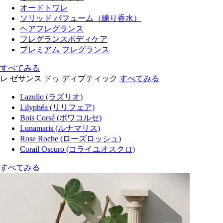
オードトワレ
ソリッド パフューム（練り香水）
ヘアフレグランス
フレグランスボディケア
プレミアム フレグランス
すべてみる
レ ゼサンス ドゥ ディプティック
すべてみる
Lazulio (ラズリオ)
Lilyphéa (リリフェア)
Bois Corsé (ボワコルセ)
Lunamaris (ルナマリス)
Rose Roche (ローズロッシュ)
Corail Oscuro (コライユオスクロ)
すべてみる