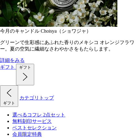
今月のキャンドル Choisya（ショワジャ）
グリーンで生彩感にあふれた香りのメキシコ オレンジフラワ
ー。夏の空気に繊細なさわやかさをもたらします。
詳細をみる
ギフト
ギフト
カテゴリトップ
ギフト
選べるコフレ 2点セット
無料刻印サービス
ベストセレクション
会員限定特典