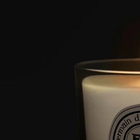
- キャンドルのご使用後は、ホームの換気を行うことをお勧め
いたします。
特徴
- 小さいお部屋向け
- 香りは徐々に広がり持続します（約20分後に最適な香りにな
ります）。
- キャンドルが管理されていれば、使用スペースに制限はあり
ません。
- 容量 : 70g
- 燃焼時間 : 約20時間
- サイズ : 高さ 7cm、直径 6cm
ご使用前に