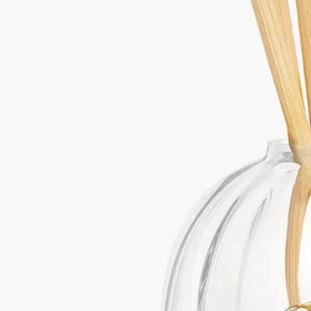
－初めて使用される際は、5、6時間ラタンスティックにフレグ
ランスを浸透させたままにし、その後ガラス製容器の内部でス
ティックについたフレグランスの水気を切って取り出し、ステ
ィックを反転させて香りの拡散を開始します。これを何度か繰
り返し行うことで、香りが再び拡散します。
－ガラス製容器200mlは、お好きな香りのホームフレグランス
ディフューザー リフィル200mlとお使いいただけます。
－普段のお手入れは、研磨剤を含まない布を使用して、オブジ
ェについたほこりを取り除きます。
－なお直前に使用していた香りとは別のリフィルに取り替えて
お使いいただくこともできます。その際は、ガラス製容器を研
磨剤を含まないスポンジと石鹸を使用して流水で綺麗に洗い、
それから新しいリフィルを注ぎ入れます。
－ラタンスティックは、新しいリフィルにお取替えになる度
に、交換する必要があります（スティックはホームフレグラン
ス ディフューザー リフィルとセットでの販売になります）。
－別売りのホームフレグランス ディフューザー用キャップを