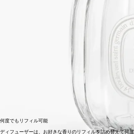
きを添えます。 お好きなリフィルやキャップ、トレイを組み
合わせて空間を自由にカスタマイズ。
続きを読む
※ガラス製容器は、空の状態での販売になります。フレグラン
スコンセントレートとスティックがセットになったリフィルは
別売りです。 ※リフィルと一緒に購入された場合は、ギフト
ラッピング対象外となります。
閉じる
100 ml
200 ml
2 L
カートに入れる
¥12,980
何度でもリフィル可能
ディフューザーは、お好きな香りのリフィルを詰め替えて何度