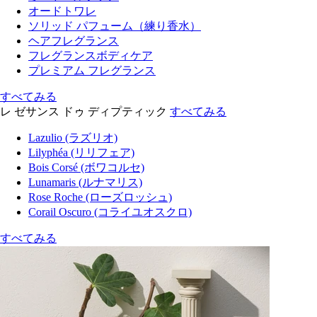
オードトワレ
ソリッド パフューム（練り香水）
ヘアフレグランス
フレグランスボディケア
プレミアム フレグランス
すべてみる
レ ゼサンス ドゥ ディプティック
すべてみる
Lazulio (ラズリオ)
Lilyphéa (リリフェア)
Bois Corsé (ボワコルセ)
Lunamaris (ルナマリス)
Rose Roche (ローズロッシュ)
Corail Oscuro (コライユオスクロ)
すべてみる