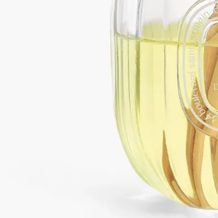
使って拡散を一時停止することが可能です。その際スティック
はディプティックのパノラミックトレイに置くことをおすすめ
します。
もっと見る
特徴
－ホームフレグランス ディフューザー200mlは、25㎡ほどのス
ペースを芳香で満たすためにデザインされています。
－高さ：12 cm / 直径：9cm
－拡散時間：3ヶ月程度
※ホームフレグランス ディフューザー リフィルは別売りで
す。
ディプティックの取り組み