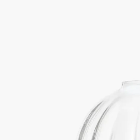
ディプティックのオーバルが命を宿す
メゾンの象徴的なメダリオンが浮かび上がる、オーバル型のフ
ァセットガラス容器。どんなインテリアとも調和しお部屋に輝
きを添えます。 お好きなリフィルやキャップ、トレイを組み
合わせて空間を自由にカスタマイズ。
続きを読む
※ガラス製容器は、空の状態での販売になります。フレグラン
スコンセントレートとスティックがセットになったリフィルは
別売りです。 ※リフィルと一緒に購入された場合は、ギフト
ラッピング対象外となります。
閉じる
Best-seller
ホームフレグランス ディフューザー
ガ
ラス製容器
ディプティックのオーバルが命を宿す
メゾンの象徴的なメダリオンが浮かび上がる、オーバル型のフ
ァセットガラス容器。どんなインテリアとも調和しお部屋に輝