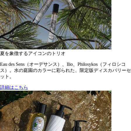
夏を象徴するアイコンのトリオ
Eau des Sens（オーデサンス）、Ilio、Philosykos（フィロシコ
ス）。水の庭園のカラーに彩られた、限定版ディスカバリーセ
ット。
詳細はこちら