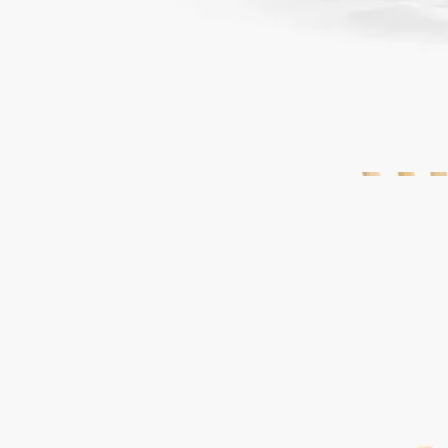
フランス製
当社のガラス容器はすべてフランス製です。
完全な透明性
原料の透明性とトレーサビリティの保証についてご覧くださ
い。
詳細をみる
リフィル対応アイテム
容器は、お好みのフレグランス コンセントレイトのリフィル
で何度でも詰め替えてお使いいただけます。
リサイクル方法
段ボール製のケースはリサイクル可能です。適切なリサイクル
容器に廃棄していただきますようお願いいたします。