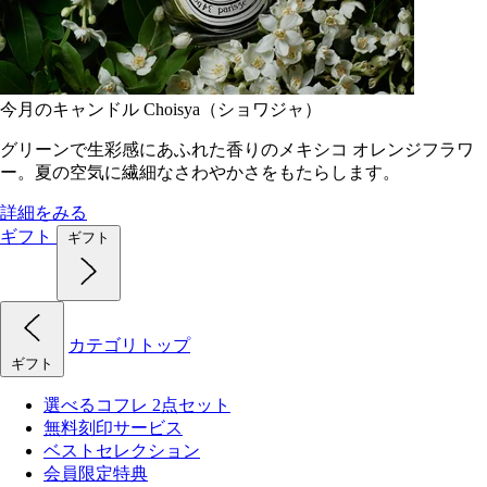
今月のキャンドル Choisya（ショワジャ）
グリーンで生彩感にあふれた香りのメキシコ オレンジフラワ
ー。夏の空気に繊細なさわやかさをもたらします。
詳細をみる
ギフト
ギフト
カテゴリトップ
ギフト
選べるコフレ 2点セット
無料刻印サービス
ベストセレクション
会員限定特典