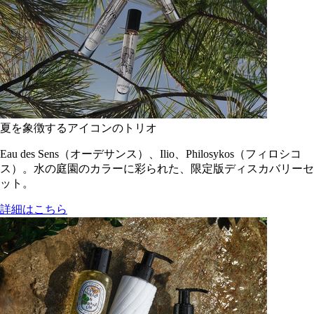
夏を象徴するアイコンのトリオ
Eau des Sens（オーデサンス）、Ilio、Philosykos（フィロシコ
ス）。水の庭園のカラーに彩られた、限定版ディスカバリーセ
ット。
詳細はこちら