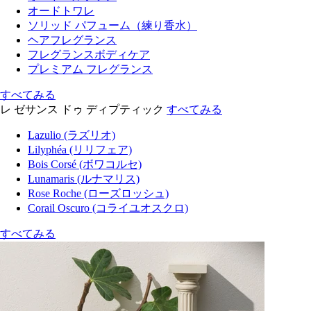
オードトワレ
ソリッド パフューム（練り香水）
ヘアフレグランス
フレグランスボディケア
プレミアム フレグランス
すべてみる
レ ゼサンス ドゥ ディプティック
すべてみる
Lazulio (ラズリオ)
Lilyphéa (リリフェア)
Bois Corsé (ボワコルセ)
Lunamaris (ルナマリス)
Rose Roche (ローズロッシュ)
Corail Oscuro (コライユオスクロ)
すべてみる