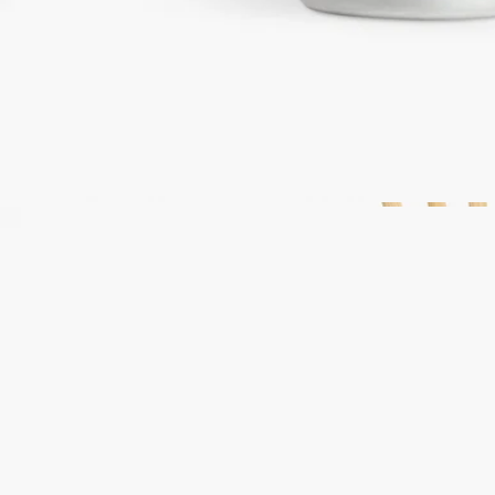
フランス製。完全な透明性へのこだわり。
特徴
ご使用方法
特徴
－ホームフレグランス ディフューザー リフィルはスティック6
本とセットでの販売になります。
－スティックの長さ：25cm
－ガラス製容器は別売りになります。
※本商品はギフトラッピング対象外となっております。
ご使用方法