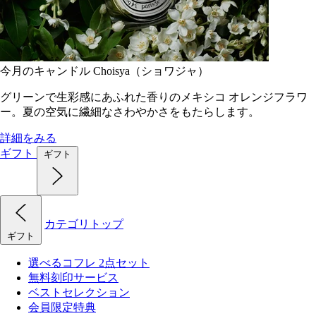
今月のキャンドル Choisya（ショワジャ）
グリーンで生彩感にあふれた香りのメキシコ オレンジフラワ
ー。夏の空気に繊細なさわやかさをもたらします。
詳細をみる
ギフト
ギフト
カテゴリトップ
ギフト
選べるコフレ 2点セット
無料刻印サービス
ベストセレクション
会員限定特典