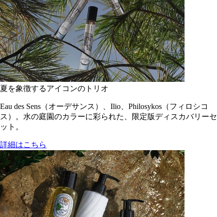
夏を象徴するアイコンのトリオ
Eau des Sens（オーデサンス）、Ilio、Philosykos（フィロシコ
ス）。水の庭園のカラーに彩られた、限定版ディスカバリーセ
ット。
詳細はこちら