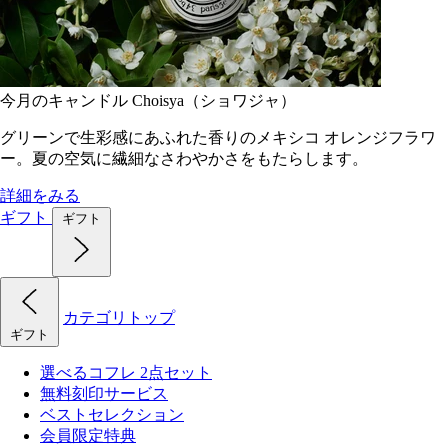
今月のキャンドル Choisya（ショワジャ）
グリーンで生彩感にあふれた香りのメキシコ オレンジフラワ
ー。夏の空気に繊細なさわやかさをもたらします。
詳細をみる
ギフト
ギフト
カテゴリトップ
ギフト
選べるコフレ 2点セット
無料刻印サービス
ベストセレクション
会員限定特典