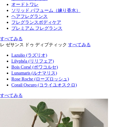
オードトワレ
ソリッド パフューム（練り香水）
ヘアフレグランス
フレグランスボディケア
プレミアム フレグランス
すべてみる
レ ゼサンス ドゥ ディプティック
すべてみる
Lazulio (ラズリオ)
Lilyphéa (リリフェア)
Bois Corsé (ボワコルセ)
Lunamaris (ルナマリス)
Rose Roche (ローズロッシュ)
Corail Oscuro (コライユオスクロ)
すべてみる