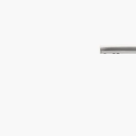
を飾るのは、ディプティックの創業者の一人がデザインしたア
ールデコ調のモチーフ「Basile（バジル）」です。
続きを読む
ブラックとホワイトのボックスが持つアイコニックなデザイン
は、お部屋にグラフィックな印象を与えます。マッチを灯せ
ば、香りのリチュアルが始まります。
閉じる
New
マッチボックス
バジル
リズミカルな曲線と遊び心のある幾何学模様。マッチボックス
を飾るのは、ディプティックの創業者の一人がデザインしたア
ールデコ調のモチーフ「Basile（バジル）」です。
続きを読む
ブラックとホワイトのボックスが持つアイコニックなデザイン
は、お部屋にグラフィックな印象を与えます。マッチを灯せ