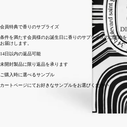
ク
ク
ト
カートに入れる
¥3,300
会員特典で香りのサプ
条件を満たす会員様の
お届けします。
を承ります
プル
きなサンプルをお選びください
限定版デコレーション
ストーリー
特徴