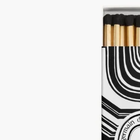
ば、香りのリチュアルが始まります。
閉じる
New
マッチボックス
バジル
リズミカルな曲線と遊び心のある幾何学模様。マッチボックス
を飾るのは、ディプティックの創業者の一人がデザインしたア
ールデコ調のモチーフ「Basile（バジル）」です。
続きを読む
ブラックとホワイトのボックスが持つアイコニックなデザイン
は、お部屋にグラフィックな印象を与えます。マッチを灯せ
ば、香りのリチュアルが始まります。
閉じる
クラシッ
クラシッ
クラシッ
ジャイアン
ク