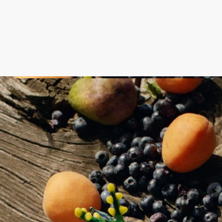
- クラシックキャンドルのためのデザイン
- 素材：ホウケイ酸ガラス
- 重さ：69g
- サイズ：高さ 7.5cm、幅 7.6cm
- 中性洗剤で手洗いしてください。
ディプティックの取り組み
イタリア製
本製品はイタリア製です。
クラフツマンシップ
イタリアの工房で手作業で作られています。
完全な透明性