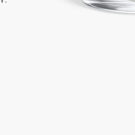
す。
14日以内の返品可能
未開封製品に限り返品を承ります
ご購入時に選べるサンプル
カートページにてお好きなサンプルをお選びください
イタリア製。職人によるハンドメイド。完全な透明性へのこだ
わり。
ストーリー
ディプティックの取り組み
クラフトマンシップ
ご使用方法
特徴