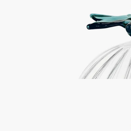
ホウケイ酸ガラス
イタリアの熟練したガラス職人が手作業で製作した、カシスの
実をあしらったBaies（ベ）キャンドルリッドは、香りを保ち
ながら、クラシックキャンドルを繊細に演出します。
続きを読む
このキャンドルリッドは、Sam Baron（サム・バロン）がデザ
インし、ガラス職人Massimo Lunardon（マッシモ・ルナルド
ン）がBaies（ベ）キャンドルに合わせて製作しました。ディ
プティックの香りのハーバリウムにオマージュを捧げた自然へ
の賛歌。※キャンドルは別売りです。
閉じる
Baies (ベ) キャンドルリッド ハーバリウ
ム
クラシックキャンドル用
ホウケイ酸ガラス