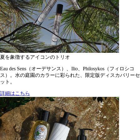
夏を象徴するアイコンのトリオ
Eau des Sens（オーデサンス）、Ilio、Philosykos（フィロシコ
ス）。水の庭園のカラーに彩られた、限定版ディスカバリーセ
ット。
詳細はこちら