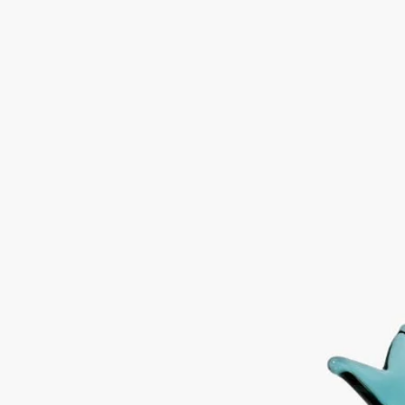
ストーリー
ディプティックの香りのハーバリウムにインスピレーションを
得て、自然の目覚めを、詩情あふれるデコレーションオブジェ
で表現します。
デザイナー Sam Baron（サム・バロン）による、香りのハーバ
リウムにインスパイアされクラシックキャンドル用のガラスリ
ッドは、同名のキャンドルを体現する立体的な装飾があしらわ
れ、繊細で洗練された美しさを表現しながら、キャンドルの香
りを長持ちさせ、ワックスを保護します。
卓越したサヴォアフェール（職人技）を守り続けるイタリア人
のガラス吹き職人、Massimo Lunardon（マッシモ・ルナルド
ン）のイタリアの工房で、ホウケイ酸ガラスを使用し、マウス
ブローの技法によって手作業で製作されました。
Massimo Lunardon（マッシモ・ルナルドン）は、他の追随を許
さない卓越したガラス工芸で有名なイタリアのガラス職人で
す。ひとつひとつの作品は、イタリアのサン・ジョルジョ・デ
ィ・ペルレナにある彼の工房で吹き込みが行われ、手作業で成