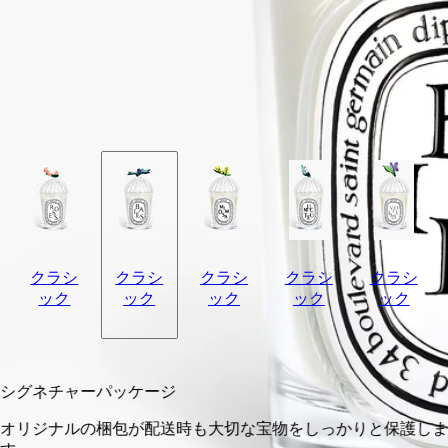
続きを読む
このキャンドルリッドは、Sam Baron（サム・バロン）がデザ
インし、ガラス職人Massimo Lunardon（マッシモ・ルナルド
ン）がBaies（ベ）キャンドルに合わせて製作しました。ディ
プティックの香りのハーバリウムにオマージュを捧げた自然へ
の賛歌。※キャンドルは別売りです。
閉じる
クラシ
クラシ
クラシ
クラシ
クラシ
ック
ック
ック
ック
ック
カートに入れる
¥13,310
シグネチャーパッケージ
オリジナルの梱包が配送時も大切な宝物をしっかりと保護しま