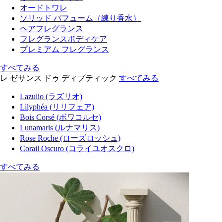
オードトワレ
ソリッド パフューム（練り香水）
ヘアフレグランス
フレグランスボディケア
プレミアム フレグランス
すべてみる
レ ゼサンス ドゥ ディプティック
すべてみる
Lazulio (ラズリオ)
Lilyphéa (リリフェア)
Bois Corsé (ボワコルセ)
Lunamaris (ルナマリス)
Rose Roche (ローズロッシュ)
Corail Oscuro (コライユオスクロ)
すべてみる