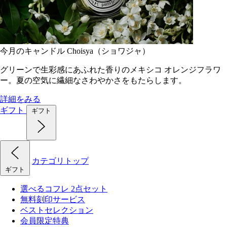
今月のキャンドル Choisya（ショワジャ）
グリーンで生彩感にあふれた香りのメキシコ オレンジフラワ
ー。夏の空気に繊細なさわやかさをもたらします。
詳細をみる
ギフト
ギフト
カテゴリトップ
ギフト
選べるコフレ 2点セット
無料刻印サービス
ベストセレクション
会員限定特典