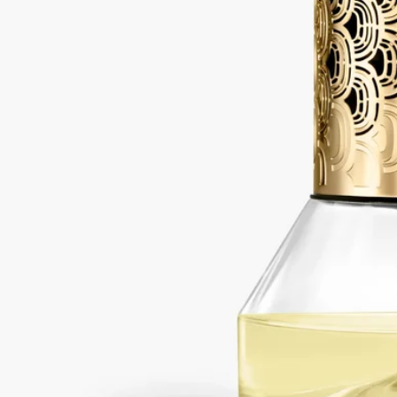
ご使用方法
・ガラス容器を組み立てる際は、香水の入ったボトルを下にし
て、上下2つのボトルが平行に揃うように取り付けてくださ
い。その際、強く回しすぎないようにご注意ください。拡散サ
イクルを開始させるには、砂時計型ディフューザーを反転させ
ます。独創的なプロセスによって、香りは上のガラス容器から
下の容器へとゆっくりと流れ、ボディ部を通過する際に香りが
拡散いたします。
・香水が全て下に落ちるまでは、本体をひっくり返さないでく
ださい。サイクルが中断されると、ガラス容器からもう一方の
ガラス容器へのフレグランス溶液の循環が妨げられ、漏れを引
き起こす恐れがあります。
・すべてのフレグランス溶液が移った後も、約30分ほどお待ち
いただいてから次のサイクルを始めてください。これはボディ
部に残ったフレグランス溶液をすべて完全に流れ落ちるように
するためです。
・拡散サイクルの目安は約1時間です。
・砂時計型ディフューザーは、香りが完全に蒸発するまで約3