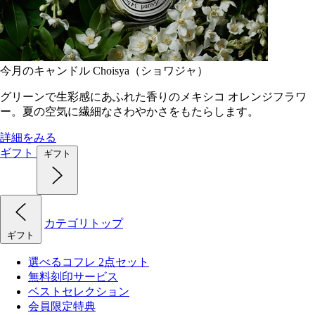
今月のキャンドル Choisya（ショワジャ）
グリーンで生彩感にあふれた香りのメキシコ オレンジフラワ
ー。夏の空気に繊細なさわやかさをもたらします。
詳細をみる
ギフト
ギフト
カテゴリトップ
ギフト
選べるコフレ 2点セット
無料刻印サービス
ベストセレクション
会員限定特典