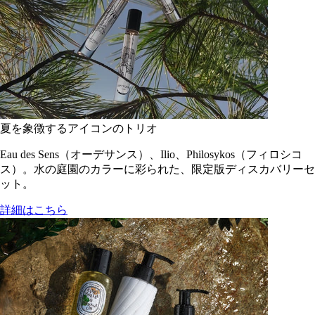
夏を象徴するアイコンのトリオ
Eau des Sens（オーデサンス）、Ilio、Philosykos（フィロシコ
ス）。水の庭園のカラーに彩られた、限定版ディスカバリーセ
ット。
詳細はこちら