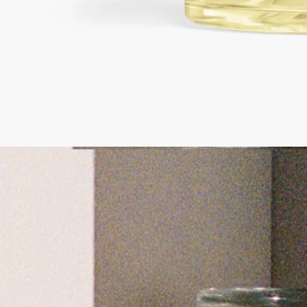
ヶ月継続してご利用いただけます。また、同じ香りのリフィル
に二度付け替えて再度ご利用いただくことができます。
・砂時計型ディフューザーを使用される際は、なるべく期間を
空けずにご使用ください。長期間香りのサイクルを実行されず
に保管されると、中央のスティックの劣化が早まる恐れがあり
ます。
・リフィルは必ず同じ香りのものをお使いください。別の香り
を使用すると異なった香料成分により目詰まりを起こす恐れが
ございます。また、新しいリフィルはなるべく期間を空けずに
付け替えください。
・ディフューザーをガラス、木材、大理石の表面に直接置かな
いでください。設定の際には付属いたします磁器トレーの上に
本体をのせてご利用ください。
・高温になるような場所（直射日光があたる場所）へは液漏れ
をする場合がありますので長時間置かないでください。
特徴