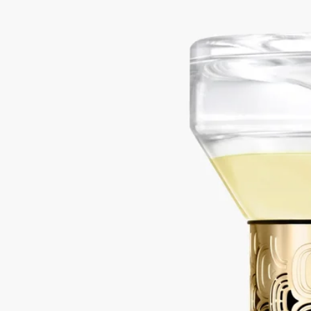
ルマン 34）
砂時計型ディフューザー
ウッディ
メゾンの香りの時間とムードを通した一時間の旅。この砂時計
型ディフューザーは、ホームフレグランスを一新しています。
砂時計型ディフューザー本体とセラミック製トレーを一緒にお
届けいたします。トレーの上にディフューザーを置いてご使用
ください。※本体を複数点ご購入の場合はオーダー番号を記載
の上カスタマーサービスにご連絡ください。トレーを購入点数
分お届けいたします。
続きを読む
反転させると、モスノート、カシスの葉、ウッディノート、フ
ローラルノート、スパイシーノートなどの香りをゆっくりと漂
わせます。デスクや本棚、ベッドサイドテーブルに置いて楽し
むのに理想的です。
閉じる
Best-seller
34 boulevard Saint-Germain（サン・ジェ
ルマン 34）
砂時計型ディフューザー