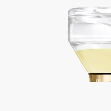
ウッディ
メゾンの香りの時間とムードを通した一時間の旅。この砂時計
型ディフューザーは、ホームフレグランスを一新しています。
砂時計型ディフューザー本体とセラミック製トレーを一緒にお
届けいたします。トレーの上にディフューザーを置いてご使用
ください。※本体を複数点ご購入の場合はオーダー番号を記載
の上カスタマーサービスにご連絡ください。トレーを購入点数
分お届けいたします。
続きを読む
反転させると、モスノート、カシスの葉、ウッディノート、フ
ローラルノート、スパイシーノートなどの香りをゆっくりと漂
わせます。デスクや本棚、ベッドサイドテーブルに置いて楽し
むのに理想的です。
閉じる
Best-seller
34 boulevard Saint-Germain（サン・ジェ