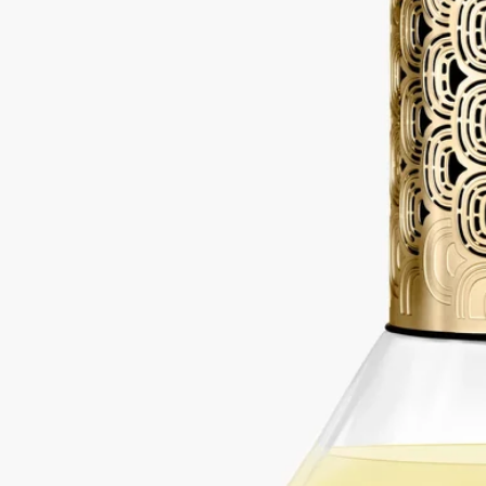
ウッディ
メゾンの香りの時間とムードを通した一時間の旅。この砂時計
型ディフューザーは、ホームフレグランスを一新しています。
砂時計型ディフューザー本体とセラミック製トレーを一緒にお
届けいたします。トレーの上にディフューザーを置いてご使用
ください。※本体を複数点ご購入の場合はオーダー番号を記載
の上カスタマーサービスにご連絡ください。トレーを購入点数
分お届けいたします。
続きを読む
反転させると、モスノート、カシスの葉、ウッディノート、フ
ローラルノート、スパイシーノートなどの香りをゆっくりと漂
わせます。デスクや本棚、ベッドサイドテーブルに置いて楽し
むのに理想的です。
閉じる
75 ml