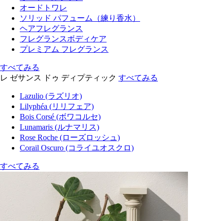
オードトワレ
ソリッド パフューム（練り香水）
ヘアフレグランス
フレグランスボディケア
プレミアム フレグランス
すべてみる
レ ゼサンス ドゥ ディプティック
すべてみる
Lazulio (ラズリオ)
Lilyphéa (リリフェア)
Bois Corsé (ボワコルセ)
Lunamaris (ルナマリス)
Rose Roche (ローズロッシュ)
Corail Oscuro (コライユオスクロ)
すべてみる