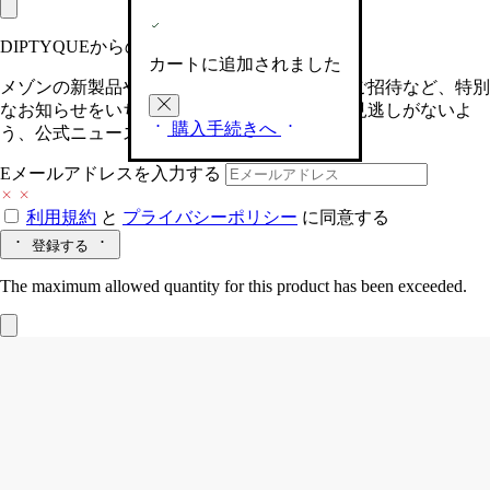
DIPTYQUEからの最新情報をお届けします
カートに追加されました
メゾンの新製品や、限定イベントへの特別なご招待など、特別
なお知らせをいち早くお届けいたします。お見逃しがないよ
購入手続きへ
う、公式ニュースレターにご登録ください。
Eメールアドレスを入力する
利用規約
と
プライバシーポリシー
に同意する
登録する
The maximum allowed quantity for this product has been exceeded.
34 boulevard Saint-Germain（サン・ジェ
ルマン 34）
砂時計型ディフューザー