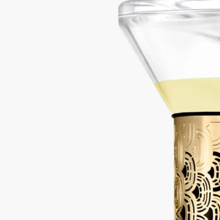
ご使用方法
特徴
ご使用前に
ストーリー
優しくゆっくりとフレグランスを拡散するようにデザインされ
た砂時計型ディフューザー。オフィスや書斎、あるいはベッド
サイドテーブルでお気に入りの本に寄り添うように、スモール
スペースを数ヶ月間にわたり香りで満たすのに最適です。
砂時計型ディフューザーは、同じフレグランスで2回まで詰め
替え可能です。ご使用方法と注意事項：砂時計型ディフューザ
ーを反転させ、途中で中断せずに1時間のサイクルが終わるま
でお待ちください。ガラス、木材、大理石の表面に直接置かな
いでください。