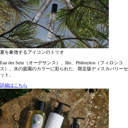
夏を象徴するアイコンのトリオ
Eau des Sens（オーデサンス）、Ilio、Philosykos（フィロシコ
ス）。水の庭園のカラーに彩られた、限定版ディスカバリーセ
ット。
詳細はこちら