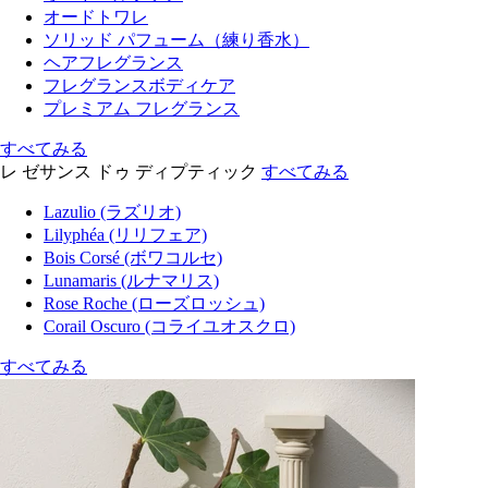
オードトワレ
ソリッド パフューム（練り香水）
ヘアフレグランス
フレグランスボディケア
プレミアム フレグランス
すべてみる
レ ゼサンス ドゥ ディプティック
すべてみる
Lazulio (ラズリオ)
Lilyphéa (リリフェア)
Bois Corsé (ボワコルセ)
Lunamaris (ルナマリス)
Rose Roche (ローズロッシュ)
Corail Oscuro (コライユオスクロ)
すべてみる