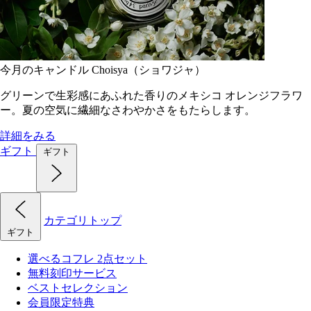
今月のキャンドル Choisya（ショワジャ）
グリーンで生彩感にあふれた香りのメキシコ オレンジフラワ
ー。夏の空気に繊細なさわやかさをもたらします。
詳細をみる
ギフト
ギフト
カテゴリトップ
ギフト
選べるコフレ 2点セット
無料刻印サービス
ベストセレクション
会員限定特典