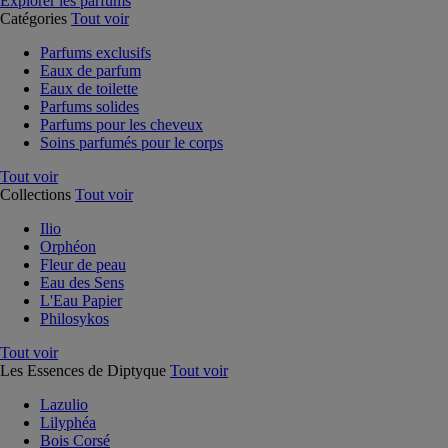
Explorer les parfums
Catégories
Tout voir
Parfums exclusifs
Eaux de parfum
Eaux de toilette
Parfums solides
Parfums pour les cheveux
Soins parfumés pour le corps
Tout voir
Collections
Tout voir
Ilio
Orphéon
Fleur de peau
Eau des Sens
L'Eau Papier
Philosykos
Tout voir
Les Essences de Diptyque
Tout voir
Lazulio
Lilyphéa
Bois Corsé