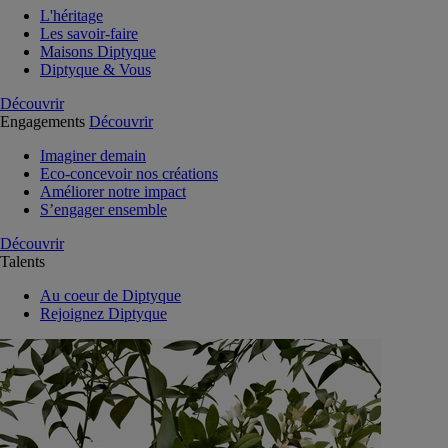
L'héritage
Les savoir-faire
Maisons Diptyque
Diptyque & Vous
Découvrir
Engagements
Découvrir
Imaginer demain
Eco-concevoir nos créations
Améliorer notre impact
S’engager ensemble
Découvrir
Talents
Au coeur de Diptyque
Rejoignez Diptyque