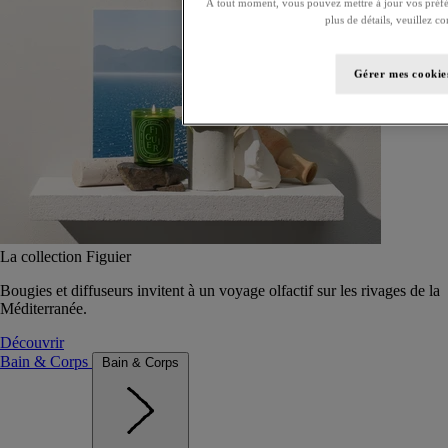
À tout moment, vous pouvez mettre à jour vos préfé
plus de détails, veuillez c
Gérer mes cookie
La collection Figuier
Bougies et diffuseurs invitent à un voyage olfactif sur les rivages de la
Méditerranée.
Découvrir
Bain & Corps
Bain & Corps