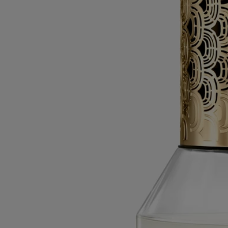
- Dimensions : hauteur 19,4 cm ; diamètre 10 cm
Ingrédients
Pour découvrir les consignes d'étiquetage,
cliquez ici.
Veuillez noter :
les listes d'ingrédients des produits Diptyque sont régulièrement mises
à jour. Veuillez toujours vérifier les ingrédients figurant sur l'emballage
du produit avant toute utilisation afin de vous assurer qu'ils
conviennent à vos besoins personnels.
Engagements
Fabriqué en France
Nos diffuseurs de parfums d'intérieur sont fabriqués en France.
En toute transparence
Souhaitez-vous en savoir plus sur nos partenaires et les origines de nos
matières premières ?
Visitez notre plateforme de transparence