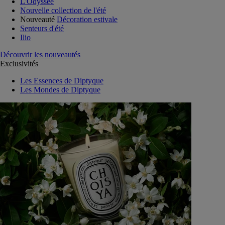
L'Odyssée
Nouvelle collection de l'été
Nouveauté
Décoration estivale
Senteurs d'été
Ilio
Découvrir les nouveautés
Exclusivités
Les Essences de Diptyque
Les Mondes de Diptyque