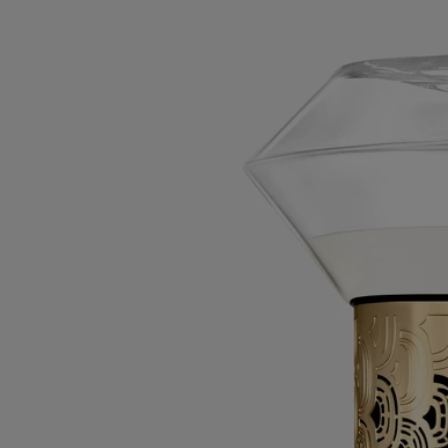
évaporation totale du parfum, il peut ensuite être rechargé deux fois
avec le même parfum.
Ne posez pas le sablier directement sur une surface en verre, en bois ou
en marbre.
Conseils d'utilisation
- Retourner le sablier et laisser s’écouler son cycle d’une heure, sans
l’interrompre.
- Ne pas le placer directement sur une surface en verre, de bois ou de
marbre.
- Le sablier est rechargeable deux fois avec la même fragrance.
Caractéristiques
- Conçu pour diffuser le parfum lentement et en douceur, il est idéal
pour parfumer un petit espace (< 20 m² ) pendant plusieurs mois
- Un cycle dure environ : 1 heure
- Le sablier peut être rechargé deux fois avec le même parfum.