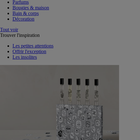
Parfums
Bougies & maison
Bain & corps
Décoration
Tout voir
Trouver l'inspiration
Les petites attentions
Offrir l'exception
Les insolites