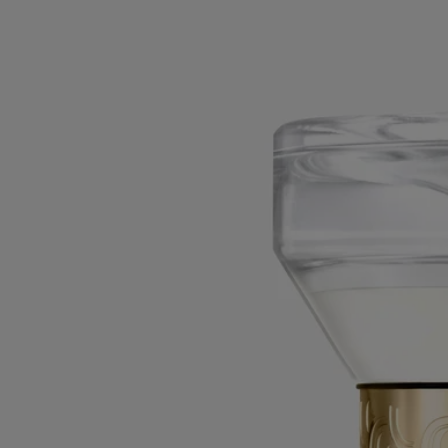
Roses
Sablier
L'herbier des fleurs
Comme un instant suspendu. À travers les volutes de ce sablier se
diffuse le parfum des rosiers débordant de fleurs au mois de mai.
Lire la suite
Au fil des minutes, l’air se pare des notes fraîches et fleuries de la
senteur Roses. Un objet poétique, à conserver près de soi, pour un
nouveau rituel parfumé.
Lire moins
Rechargeable
Roses
Sablier
L'herbier des fleurs
Comme un instant suspendu. À travers les volutes de ce sablier se
diffuse le parfum des rosiers débordant de fleurs au mois de mai.
Lire la suite
Au fil des minutes, l’air se pare des notes fraîches et fleuries de la