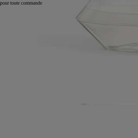
Fabriqué en France, en toute transparence. Rechargeable deux fois.
Histoire
Engagements
Conseils d'utilisation
Caractéristiques
Ingrédients
Histoire
Animé par un esprit d'innovation, diptyque a réinventé le concept du
parfum d'intérieur avec le diffuseur sablier. Il suffit de le retourner pour
lancer un cycle de diffusion d'environ une heure et profiter d'une
expérience olfactive et sensorielle : l'heure diptyque.
Idéal pour parfumer un petit espace pendant plusieurs mois, jusqu'à