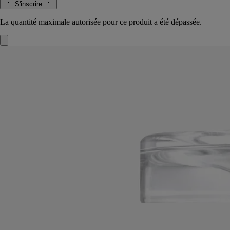
S'inscrire
La quantité maximale autorisée pour ce produit a été dépassée.
Roses
Sablier
L'herbier des fleurs
Comme un instant suspendu. À travers les volutes de ce sablier se
diffuse le parfum des rosiers débordant de fleurs au mois de mai.
Lire la suite
Au fil des minutes, l’air se pare des notes fraîches et fleuries de la
senteur Roses. Un objet poétique, à conserver près de soi, pour un
nouveau rituel parfumé.
Lire moins
Rechargeable