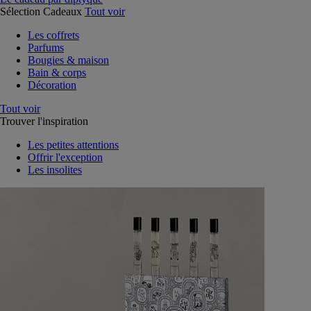
Sélection Cadeaux
Tout voir
Les coffrets
Parfums
Bougies & maison
Bain & corps
Décoration
Tout voir
Trouver l'inspiration
Les petites attentions
Offrir l'exception
Les insolites