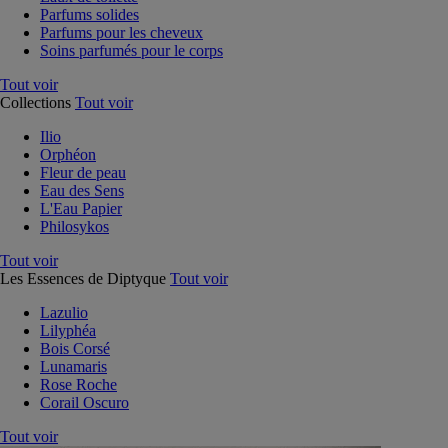
Parfums solides
Parfums pour les cheveux
Soins parfumés pour le corps
Tout voir
Collections
Tout voir
Ilio
Orphéon
Fleur de peau
Eau des Sens
L'Eau Papier
Philosykos
Tout voir
Les Essences de Diptyque
Tout voir
Lazulio
Lilyphéa
Bois Corsé
Lunamaris
Rose Roche
Corail Oscuro
Tout voir