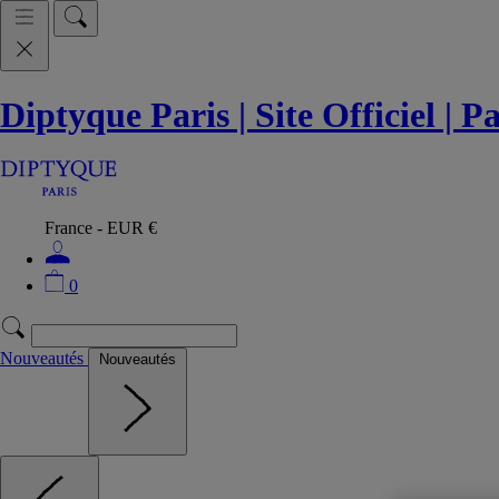
Diptyque Paris | Site Officiel | 
France - EUR €
0
Nouveautés
Nouveautés