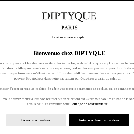
Continuer sans accepter
Bienvenue chez DIPTYQUE
s nos propres cookies, des cookies tiers, des technologies de suivi tel que des pixels et des balises
ublicitaires mobiles pour améliorer votre expérience, réaliser des analyses statistiques, fournir du 
évaluer nos performances média et web et diffuser des publicités personnalisées et non-personnalis
peuvent être stockées dans votre navigateur ou récupérées à partir de celui-ci.
oisir d'accepter tous les cookies, de gérer vos propres paramètres de cookies, ou de continuer sa
, vous pouvez mettre à jour vos préférences en sélectionnant Gérer mes cookies en bas de la pag
détails, veuillez consulter notre
Politique de confidentialité.
Gérer mes cookies
Autoriser tous les cookies