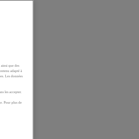
 ainsi que des
contenu adapté à
ées. Les données
ns les accepter.
e. Pour plus de