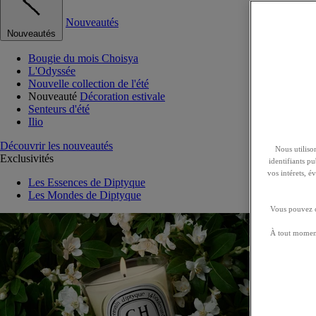
Nouveautés
Nouveautés
Bougie du mois Choisya
L'Odyssée
Nouvelle collection de l'été
Nouveauté
Décoration estivale
Senteurs d'été
Ilio
Découvrir les nouveautés
Nous utilison
Exclusivités
identifiants p
vos intérets, 
Les Essences de Diptyque
Les Mondes de Diptyque
Vous pouvez ch
À tout moment