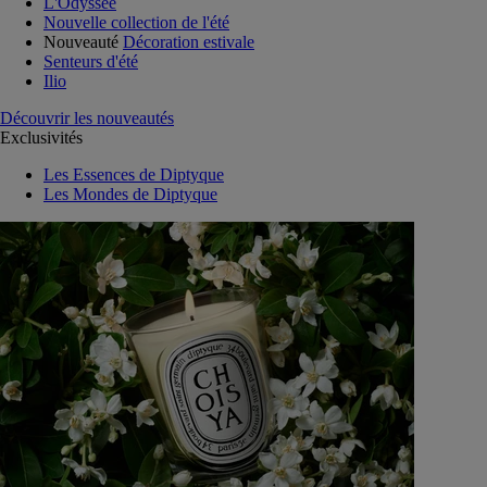
L'Odyssée
Nouvelle collection de l'été
Nouveauté
Décoration estivale
Senteurs d'été
Ilio
Découvrir les nouveautés
Exclusivités
Les Essences de Diptyque
Les Mondes de Diptyque