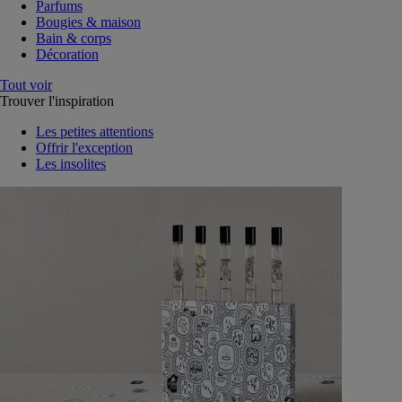
Parfums
Bougies & maison
Bain & corps
Décoration
Tout voir
Trouver l'inspiration
Les petites attentions
Offrir l'exception
Les insolites