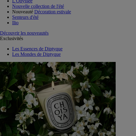
L'Odyssée
Nouvelle collection de l'été
Nouveauté
Décoration estivale
Senteurs d'été
Ilio
Découvrir les nouveautés
Exclusivités
Les Essences de Diptyque
Les Mondes de Diptyque