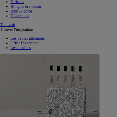
Parfums
Bougies & maison
Bain & corps
Décoration
Tout voir
Trouver l'inspiration
Les petites attentions
Offrir l'exception
Les insolites