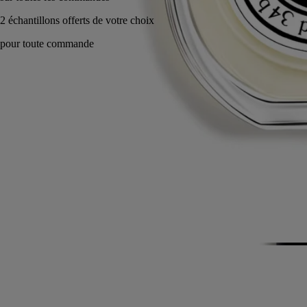
Fabriqué en France, en toute transparence. Rechargeable à l'infini.
Histoire
Engagements
Ingrédients
Histoire
Une histoire de rêverie, de rivière paisible et de sieste estivale sous un
arbre pleureur… Des roses et des baies de cassis cueillies et réunies en
parfum : le vert végétal des feuilles de cassis, les accents acidulés
fruités des bourgeons, et l’intensité florale de la rose. Un instantané de
nature à sentir.
Créée en 1983, L’Ombre dans l’Eau est avant-gardiste, elle a été l’une