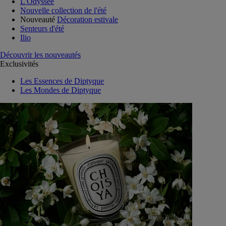
L'Odyssée
Nouvelle collection de l'été
Nouveauté
Décoration estivale
Senteurs d'été
Ilio
Découvrir les nouveautés
Exclusivités
Les Essences de Diptyque
Les Mondes de Diptyque