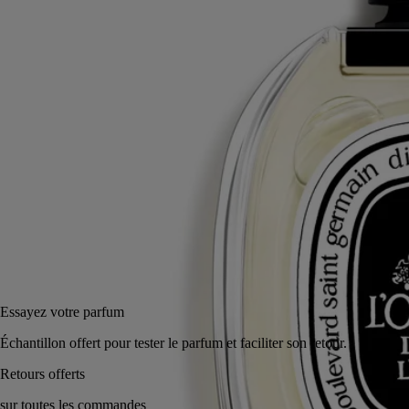
Lire la suite
Une sieste estivale sous un arbre pleureur près d’une rivière paisible.
Les feuilles vertes, les bourgeons acidulés et la rose peignent un
tableau romantique.
Lire moins
50 ml
100 ml
Ajouter au panier
155 €
Réserver en magasin
Essayez votre parfum
Échantillon offert pour tester le parfum et faciliter son retour.