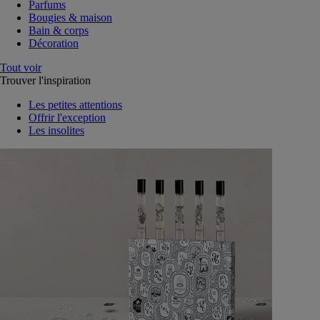
Parfums
Bougies & maison
Bain & corps
Décoration
Tout voir
Trouver l'inspiration
Les petites attentions
Offrir l'exception
Les insolites