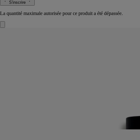
S'inscrire
La quantité maximale autorisée pour ce produit a été dépassée.
L'Ombre dans l'Eau
Eau de toilette
Rose, Bourgeon de cassis, Petitgrain, Feuille de Cassis
Des roses fraîches et baies de cassis cueillies à la main, réunies en
parfum. L'eau de toilette l’Ombre dans l’Eau dessine une histoire de
rêverie.
Lire la suite
Une sieste estivale sous un arbre pleureur près d’une rivière paisible.
Les feuilles vertes, les bourgeons acidulés et la rose peignent un
tableau romantique.
Lire moins
Iconique