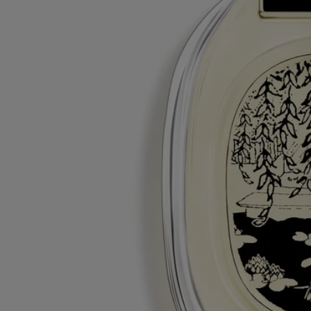
Souhaitez-vous en savoir plus sur nos partenaires et les origines de nos
matières premières ?
Visitez notre plateforme de transparence
Flacon rechargeable
Nos flacons de parfums emblématiques peuvent être rechargés dans
certaines boutiques. Il vous suffit d'apporter votre flacon vide dans une
boutique Diptyque participante pour le recharger.
Liste des boutiques
Consignes de recyclage
La bouteille en verre et la boite en carton sont recyclables. Merci de les
déposer dans les bacs de tri appropriés.