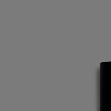
L'Ombre dans l'Eau
Eau de toilette
Rose, Bourgeon de cassis, Petitgrain, Feuille de Cassis
Des roses fraîches et baies de cassis cueillies à la main, réunies en
parfum. L'eau de toilette l’Ombre dans l’Eau dessine une histoire de
rêverie.
Lire la suite
Une sieste estivale sous un arbre pleureur près d’une rivière paisible.
Les feuilles vertes, les bourgeons acidulés et la rose peignent un
tableau romantique.
Lire moins
Iconique
L'Ombre dans l'Eau
Eau de toilette
Rose, Bourgeon de cassis, Petitgrain, Feuille de Cassis
Des roses fraîches et baies de cassis cueillies à la main, réunies en
parfum. L'eau de toilette l’Ombre dans l’Eau dessine une histoire de
rêverie.