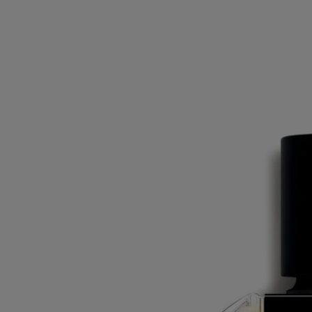
des toutes premières fragrances fleuri-fruitée de la parfumerie.
Ingrédients
alcohol denat. (sd alcohol 40-b) - aqua (water) - parfum (fragrance) –
citronellol – geraniol – linalool- limonene – eugenol - benzyl alcohol –
citral – farnesol - coumarin
Avertissement : les listes d'ingrédients entrant dans la composition des
produits Diptyque sont régulièrement mises à jour. Avant d'utiliser un
produit Diptyque, veuillez lire la liste d'ingrédients située sur son
emballage afin de vous assurer que les ingrédients sont adaptés à votre
utilisation personnelle.
Engagements
Fabriqué en France
Tous nos parfums sont fabriqués en France
En toute transparence