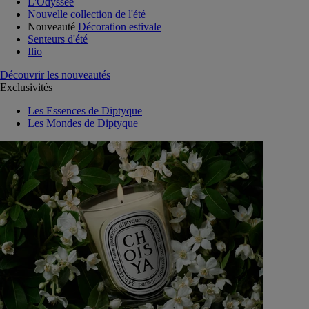
L'Odyssée
Nouvelle collection de l'été
Nouveauté
Décoration estivale
Senteurs d'été
Ilio
Découvrir les nouveautés
Exclusivités
Les Essences de Diptyque
Les Mondes de Diptyque