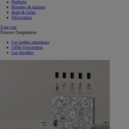
Parfums
Bougies & maison
Bain & corps
Décoration
Tout voir
Trouver l'inspiration
Les petites attentions
Offrir l'exception
Les insolites