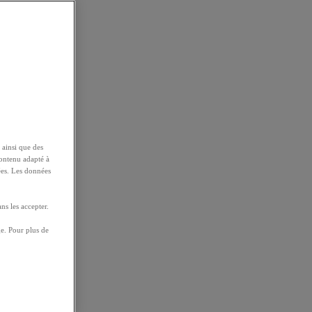
 ainsi que des
contenu adapté à
ées. Les données
ns les accepter.
e. Pour plus de