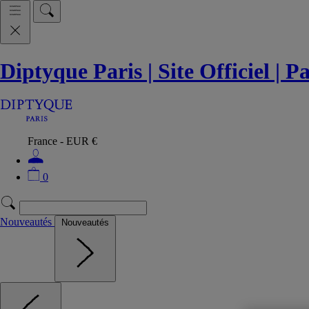
Diptyque Paris | Site Officiel | 
France - EUR €
0
Nouveautés
Nouveautés