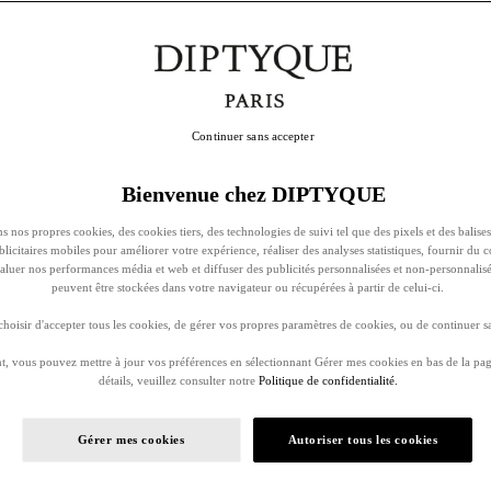
Continuer sans accepter
Bienvenue chez DIPTYQUE
s nos propres cookies, des cookies tiers, des technologies de suivi tel que des pixels et des balises
ublicitaires mobiles pour améliorer votre expérience, réaliser des analyses statistiques, fournir du 
évaluer nos performances média et web et diffuser des publicités personnalisées et non-personnalis
peuvent être stockées dans votre navigateur ou récupérées à partir de celui-ci.
oisir d'accepter tous les cookies, de gérer vos propres paramètres de cookies, ou de continuer sa
, vous pouvez mettre à jour vos préférences en sélectionnant Gérer mes cookies en bas de la pag
détails, veuillez consulter notre
Politique de confidentialité.
Gérer mes cookies
Autoriser tous les cookies