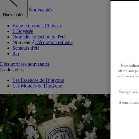
Nouveautés
Nouveautés
Bougie du mois Choisya
L'Odyssée
Nouvelle collection de l'été
Nouveauté
Décoration estivale
Senteurs d'été
Ilio
Découvrir les nouveautés
Nous utilison
Exclusivités
identifiants p
vos intérets, 
Les Essences de Diptyque
Les Mondes de Diptyque
Vous pouvez ch
À tout moment