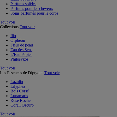
Parfums solides
Parfums pour les cheveux
Soins parfumés pour le corps
Tout voir
Collections
Tout voir
Ilio
Orphéon
Fleur de peau
Eau des Sens
L'Eau Papier
Philosykos
Tout voir
Les Essences de Diptyque
Tout voir
Lazulio
Lilyphéa
Bois Corsé
Lunamaris
Rose Roche
Corail Oscuro
Tout voir