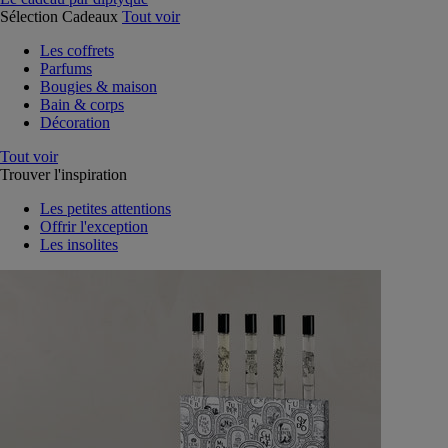
Sélection Cadeaux
Tout voir
Les coffrets
Parfums
Bougies & maison
Bain & corps
Décoration
Tout voir
Trouver l'inspiration
Les petites attentions
Offrir l'exception
Les insolites