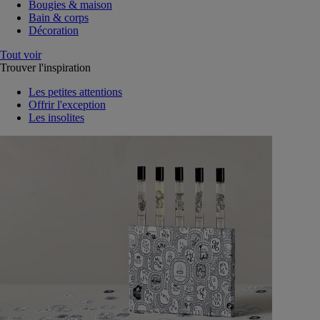
Bougies & maison
Bain & corps
Décoration
Tout voir
Trouver l'inspiration
Les petites attentions
Offrir l'exception
Les insolites