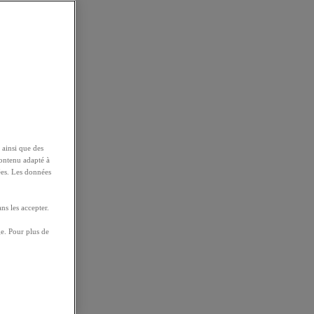
 ainsi que des
contenu adapté à
ées. Les données
ns les accepter.
e. Pour plus de