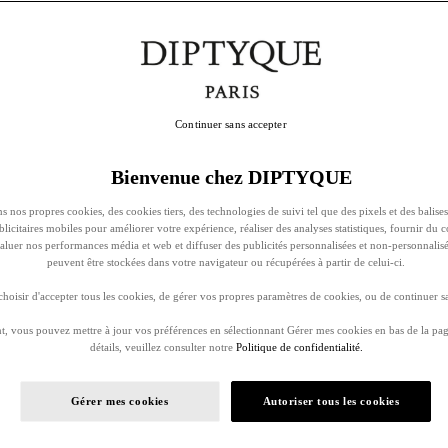
Continuer sans accepter
Bienvenue chez DIPTYQUE
s nos propres cookies, des cookies tiers, des technologies de suivi tel que des pixels et des balises
ublicitaires mobiles pour améliorer votre expérience, réaliser des analyses statistiques, fournir du 
évaluer nos performances média et web et diffuser des publicités personnalisées et non-personnalis
peuvent être stockées dans votre navigateur ou récupérées à partir de celui-ci.
oisir d'accepter tous les cookies, de gérer vos propres paramètres de cookies, ou de continuer sa
, vous pouvez mettre à jour vos préférences en sélectionnant Gérer mes cookies en bas de la pag
détails, veuillez consulter notre
Politique de confidentialité.
Gérer mes cookies
Autoriser tous les cookies