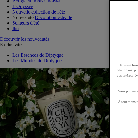
Bougie du mois Choisya
L'Odyssée
Nouvelle collection de l'été
Nouveauté
Décoration estivale
Senteurs d'été
Ilio
Découvrir les nouveautés
Exclusivités
Les Essences de Diptyque
Les Mondes de Diptyque
Nous utilison
identifiants p
vos intérets, 
Vous pouvez ch
À tout moment