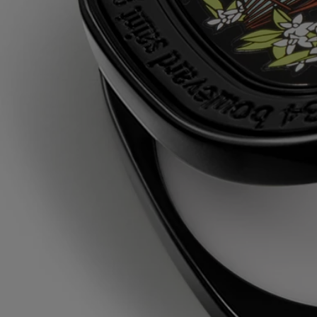
triticum vulgare (wheat) starch - isononyl isononanoate - parfum
(fragrance) - paraffin - silica - synthetic wax - microcrystalline wax -
linalool - eugenol - hydroxycitronellal - isoeugenol - citronellol -
benzyl benzoate - geraniol
Avertissement : les listes d'ingrédients entrant dans la composition des
produits Diptyque sont régulièrement mises à jour. Avant d'utiliser un
produit Diptyque, veuillez lire la liste d'ingrédients située sur son
emballage afin de vous assurer que les ingrédients sont adaptés à votre
utilisation personnelle.
Engagements
Fabriqué en France
Tous nos gestes parfumés sont fabriqués en France
Article rechargeable
Notre boîtier pour parfum solide ne peut être rechargé qu'avec la
recharge de parfum solide de votre choix.
Consignes de recyclage