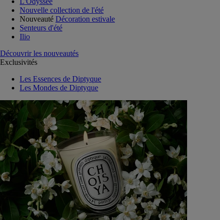
L'Odyssée
Nouvelle collection de l'été
Nouveauté
Décoration estivale
Senteurs d'été
Ilio
Découvrir les nouveautés
Exclusivités
Les Essences de Diptyque
Les Mondes de Diptyque