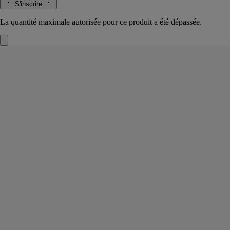
S'inscrire
La quantité maximale autorisée pour ce produit a été dépassée.
Do Son
Parfum solide rechargeable
Tubéreuse, Fleur d'oranger, Jasmin, Accord marin
Une cire froide infusée qui se dépose d’un geste à même la peau. Dans
son sillage, le parfum voluptueux et la délicatesse florale des
tubéreuses de Do Son.
Lire la suite
Sur son écrin se devine l’évocation d’un souvenir d’enfance au
Vietnam. Un baume parfumé, matière à inspirer.
Lire moins
Rechargeable