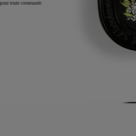
Fabriqué en France, en toute transparence. Rechargeable à l'infini.
Histoire
Engagements
Conseils d'utilisation
Formulation et texture
Ingrédients
Histoire
Les Gestes Parfum puisent dans l'histoire du parfum, réinventent les
textures pour offrir un nouvel art de se parfumer. Une façon de rendre
sensible l’invisible, tactile ce qui est impalpable. Que ce soit l’eau de
toilette, l’huile de parfum, la brume de parfum ou le baume de parfum,
chacun dispose d’un concentré spécifique conçu pour offrir le meilleur
rendu olfactif selon sa galénique. Par sa haute concentration, il peut se