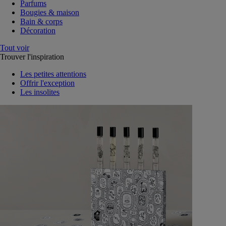
Parfums
Bougies & maison
Bain & corps
Décoration
Tout voir
Trouver l'inspiration
Les petites attentions
Offrir l'exception
Les insolites