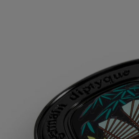
suffire à lui-même en s’utilisant seul selon les envies ou les moments.
La matière se fait senteur, la senteur se fait matière...
Conseils d'utilisation
Pour plus de diffusion, appliquer le parfum solide sur les points de
pulsation où le corps dégage le plus de chaleur : à l'intérieur des
poignets et des coudes, à la base de la nuque, la naissance des
cheveux, et le creux du décolleté.
Une fois terminé, recharger le boitier avec une recharge de parfum
solide.
Formulation et texture
Sa cire sans alcool est un baume parfumé qui s'applique du bout des
doigts, pour révéler la sensualité et la délicatesse florale des tubéreuses
de Do Son.
Ingrédients