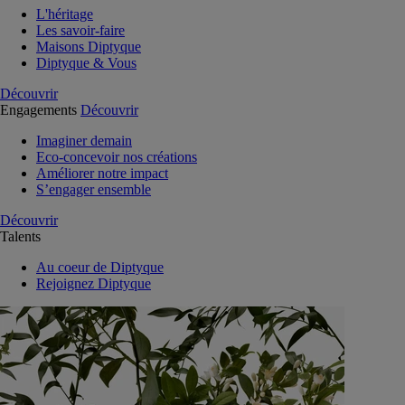
L'héritage
Les savoir-faire
Maisons Diptyque
Diptyque & Vous
Découvrir
Engagements
Découvrir
Imaginer demain
Eco-concevoir nos créations
Améliorer notre impact
S’engager ensemble
Découvrir
Talents
Au coeur de Diptyque
Rejoignez Diptyque