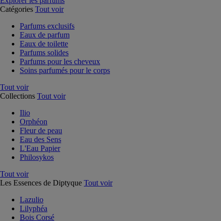
Explorer les parfums
Catégories
Tout voir
Parfums exclusifs
Eaux de parfum
Eaux de toilette
Parfums solides
Parfums pour les cheveux
Soins parfumés pour le corps
Tout voir
Collections
Tout voir
Ilio
Orphéon
Fleur de peau
Eau des Sens
L'Eau Papier
Philosykos
Tout voir
Les Essences de Diptyque
Tout voir
Lazulio
Lilyphéa
Bois Corsé