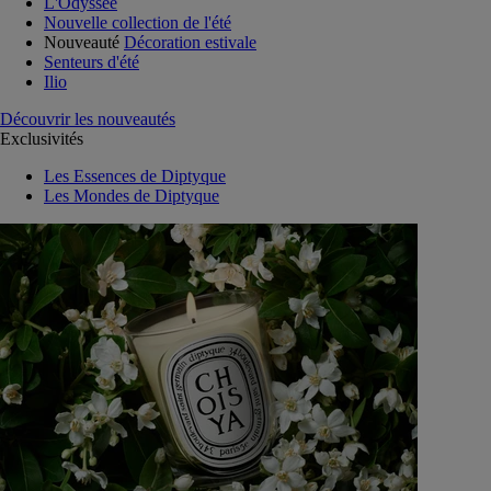
L'Odyssée
Nouvelle collection de l'été
Nouveauté
Décoration estivale
Senteurs d'été
Ilio
Découvrir les nouveautés
Exclusivités
Les Essences de Diptyque
Les Mondes de Diptyque