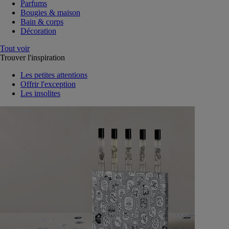
Parfums
Bougies & maison
Bain & corps
Décoration
Tout voir
Trouver l'inspiration
Les petites attentions
Offrir l'exception
Les insolites