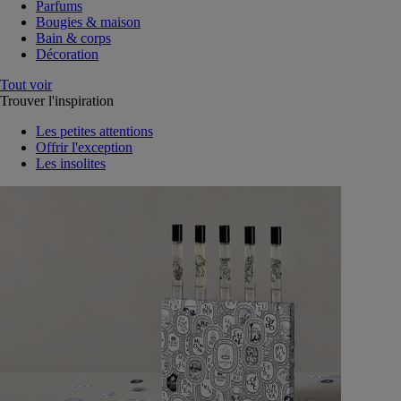
Parfums
Bougies & maison
Bain & corps
Décoration
Tout voir
Trouver l'inspiration
Les petites attentions
Offrir l'exception
Les insolites