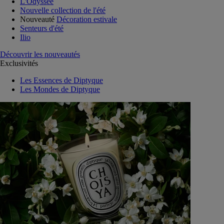
L'Odyssée
Nouvelle collection de l'été
Nouveauté
Décoration estivale
Senteurs d'été
Ilio
Découvrir les nouveautés
Exclusivités
Les Essences de Diptyque
Les Mondes de Diptyque