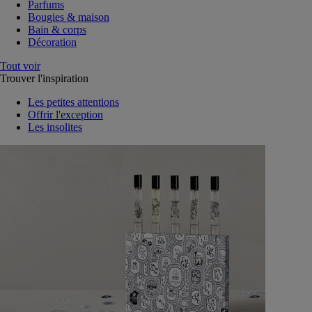
Parfums
Bougies & maison
Bain & corps
Décoration
Tout voir
Trouver l'inspiration
Les petites attentions
Offrir l'exception
Les insolites