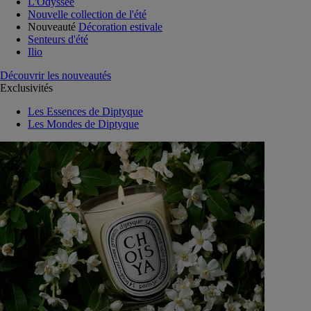
L'Odyssée
Nouvelle collection de l'été
Nouveauté
Décoration estivale
Senteurs d'été
Ilio
Découvrir les nouveautés
Exclusivités
Les Essences de Diptyque
Les Mondes de Diptyque