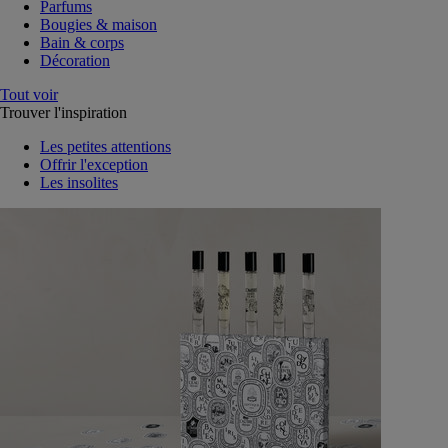
Parfums
Bougies & maison
Bain & corps
Décoration
Tout voir
Trouver l'inspiration
Les petites attentions
Offrir l'exception
Les insolites