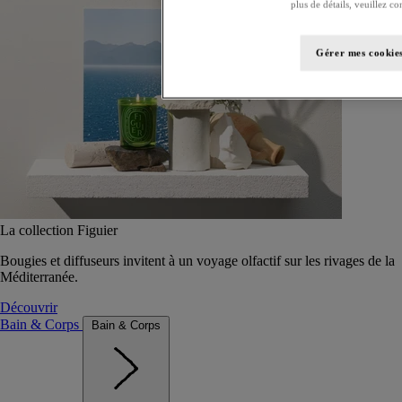
plus de détails, veuillez co
Gérer mes cookie
La collection Figuier
Bougies et diffuseurs invitent à un voyage olfactif sur les rivages de la
Méditerranée.
Découvrir
Bain & Corps
Bain & Corps