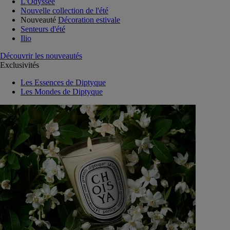
L'Odyssée
Nouvelle collection de l'été
Nouveauté
Décoration estivale
Senteurs d'été
Ilio
Découvrir les nouveautés
Exclusivités
Les Essences de Diptyque
Les Mondes de Diptyque