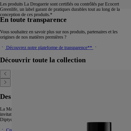
Les produits La Droguerie sont certifiés ou contrôlés par Ecocert
Greenlife, un label garant de pratiques durables tout au long de la
conception de ces produits.*
En toute transparence
Vous souhaitez en savoir plus sur nos produits, partenaires et les
origines de nos matières premières ?
Découvrez notre plateforme de transparence**
Découvrir toute la collection
Des surprises vous attendent
La Maison réserve à ses clients des attentions personnelles, des
invitations aux ventes confidentielles ainsi qu’aux rendez-vous
Diptyque. Créez votre compte pour en profiter.
Créer mon compte