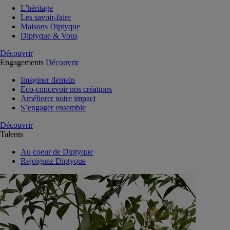
L'héritage
Les savoir-faire
Maisons Diptyque
Diptyque & Vous
Découvrir
Engagements
Découvrir
Imaginer demain
Eco-concevoir nos créations
Améliorer notre impact
S’engager ensemble
Découvrir
Talents
Au coeur de Diptyque
Rejoignez Diptyque