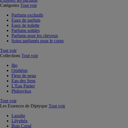
Explorer les parfums
Catégories
Tout voir
Parfums exclusifs
Eaux de parfum
Eaux de toilette
Parfums solides
Parfums pour les cheveux
Soins parfumés pour le corps
Tout voir
Collections
Tout voir
Ilio
Orphéon
Fleur de peau
Eau des Sens
L'Eau Papier
Philosykos
Tout voir
Les Essences de Diptyque
Tout voir
Lazulio
Lilyphéa
Bois Corsé