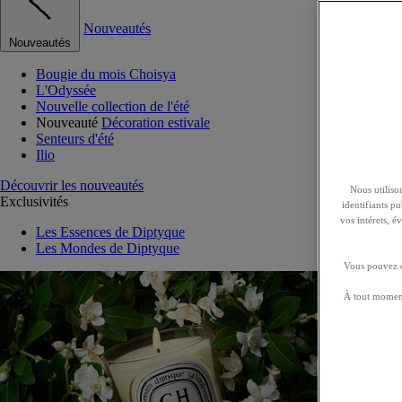
Nouveautés
Nouveautés
Bougie du mois Choisya
L'Odyssée
Nouvelle collection de l'été
Nouveauté
Décoration estivale
Senteurs d'été
Ilio
Découvrir les nouveautés
Nous utilison
Exclusivités
identifiants p
vos intérets, 
Les Essences de Diptyque
Les Mondes de Diptyque
Vous pouvez ch
À tout moment