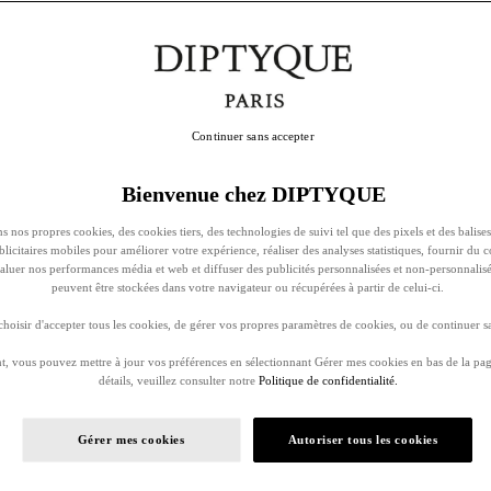
Continuer sans accepter
Bienvenue chez DIPTYQUE
s nos propres cookies, des cookies tiers, des technologies de suivi tel que des pixels et des balises
ublicitaires mobiles pour améliorer votre expérience, réaliser des analyses statistiques, fournir du 
évaluer nos performances média et web et diffuser des publicités personnalisées et non-personnalis
peuvent être stockées dans votre navigateur ou récupérées à partir de celui-ci.
oisir d'accepter tous les cookies, de gérer vos propres paramètres de cookies, ou de continuer sa
, vous pouvez mettre à jour vos préférences en sélectionnant Gérer mes cookies en bas de la pag
détails, veuillez consulter notre
Politique de confidentialité.
Gérer mes cookies
Autoriser tous les cookies