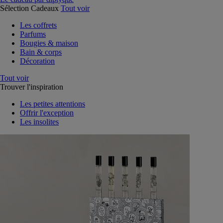
Sélection Cadeaux
Tout voir
Les coffrets
Parfums
Bougies & maison
Bain & corps
Décoration
Tout voir
Trouver l'inspiration
Les petites attentions
Offrir l'exception
Les insolites