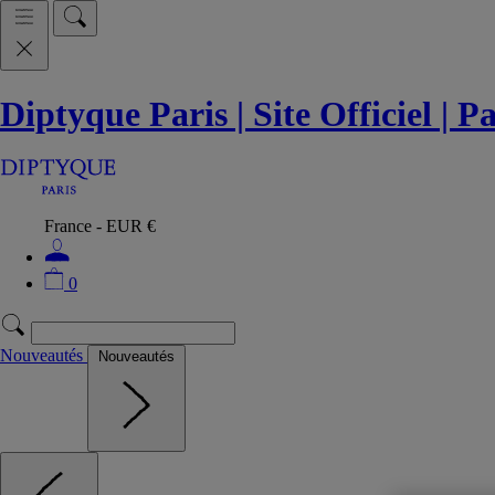
Diptyque Paris | Site Officiel | 
France - EUR €
0
Nouveautés
Nouveautés