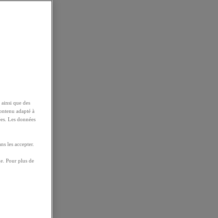
 ainsi que des
contenu adapté à
ées. Les données
ns les accepter.
e. Pour plus de