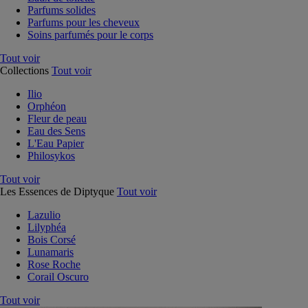
Parfums solides
Parfums pour les cheveux
Soins parfumés pour le corps
Tout voir
Collections
Tout voir
Ilio
Orphéon
Fleur de peau
Eau des Sens
L'Eau Papier
Philosykos
Tout voir
Les Essences de Diptyque
Tout voir
Lazulio
Lilyphéa
Bois Corsé
Lunamaris
Rose Roche
Corail Oscuro
Tout voir