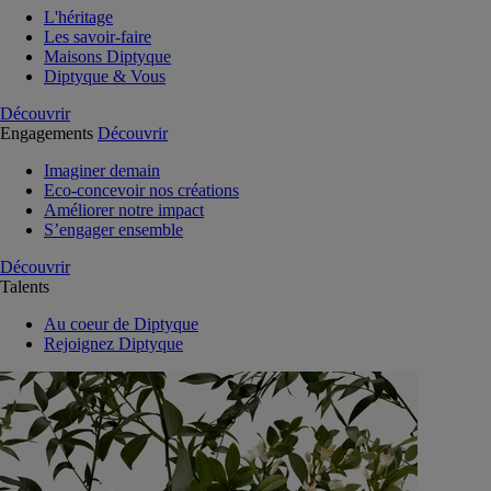
L'héritage
Les savoir-faire
Maisons Diptyque
Diptyque & Vous
Découvrir
Engagements
Découvrir
Imaginer demain
Eco-concevoir nos créations
Améliorer notre impact
S’engager ensemble
Découvrir
Talents
Au coeur de Diptyque
Rejoignez Diptyque