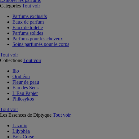
Explorer les parfums
Catégories
Tout voir
Parfums exclusifs
Eaux de parfum
Eaux de toilette
Parfums solides
Parfums pour les cheveux
Soins parfumés pour le corps
Tout voir
Collections
Tout voir
Ilio
Orphéon
Fleur de peau
Eau des Sens
L'Eau Papier
Philosykos
Tout voir
Les Essences de Diptyque
Tout voir
Lazulio
Lilyphéa
Bois Corsé