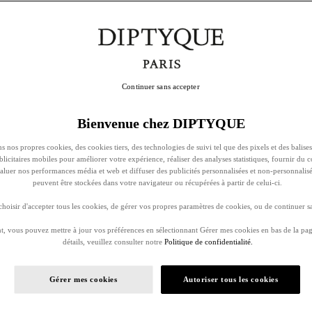
Continuer sans accepter
Bienvenue chez DIPTYQUE
s nos propres cookies, des cookies tiers, des technologies de suivi tel que des pixels et des balises
ublicitaires mobiles pour améliorer votre expérience, réaliser des analyses statistiques, fournir du 
évaluer nos performances média et web et diffuser des publicités personnalisées et non-personnalis
peuvent être stockées dans votre navigateur ou récupérées à partir de celui-ci.
oisir d'accepter tous les cookies, de gérer vos propres paramètres de cookies, ou de continuer sa
, vous pouvez mettre à jour vos préférences en sélectionnant Gérer mes cookies en bas de la pag
détails, veuillez consulter notre
Politique de confidentialité.
Gérer mes cookies
Autoriser tous les cookies