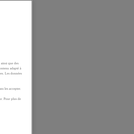
 ainsi que des
contenu adapté à
ées. Les données
ns les accepter.
e. Pour plus de