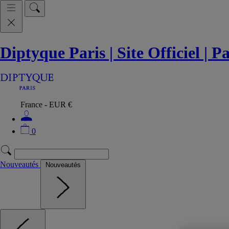
Diptyque Paris | Site Officiel | 
France - EUR €
0
Nouveautés
Nouveautés