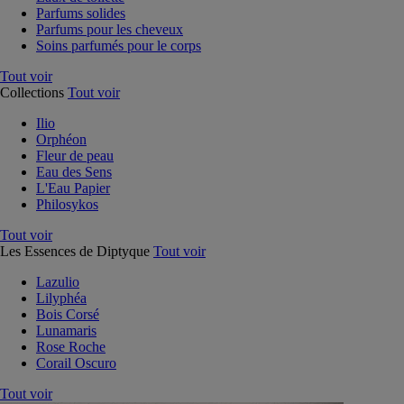
Parfums solides
Parfums pour les cheveux
Soins parfumés pour le corps
Tout voir
Collections
Tout voir
Ilio
Orphéon
Fleur de peau
Eau des Sens
L'Eau Papier
Philosykos
Tout voir
Les Essences de Diptyque
Tout voir
Lazulio
Lilyphéa
Bois Corsé
Lunamaris
Rose Roche
Corail Oscuro
Tout voir