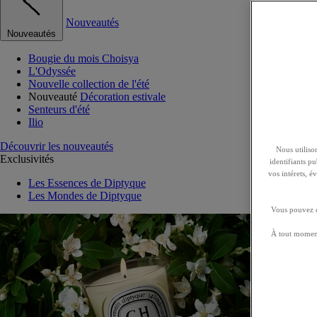
Nouveautés
Nouveautés
Bougie du mois Choisya
L'Odyssée
Nouvelle collection de l'été
Nouveauté
Décoration estivale
Senteurs d'été
Ilio
Découvrir les nouveautés
Nous utilison
Exclusivités
identifiants p
vos intérets, 
Les Essences de Diptyque
Les Mondes de Diptyque
Vous pouvez ch
À tout moment