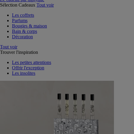
Sélection Cadeaux
Tout voir
Les coffrets
Parfums
Bougies & maison
Bain & corps
Décoration
Tout voir
Trouver l'inspiration
Les petites attentions
Offrir l'exception
Les insolites