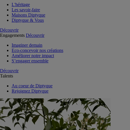
L'héritage
Les savoir-faire
Maisons Diptyque
Diptyque & Vous
Découvrir
Engagements
Découvrir
Imaginer demain
Eco-concevoir nos créations
Améliorer notre impact
S’engager ensemble
Découvrir
Talents
Au coeur de Diptyque
Rejoignez Diptyque