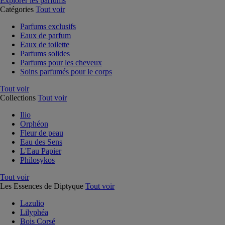
Explorer les parfums
Catégories
Tout voir
Parfums exclusifs
Eaux de parfum
Eaux de toilette
Parfums solides
Parfums pour les cheveux
Soins parfumés pour le corps
Tout voir
Collections
Tout voir
Ilio
Orphéon
Fleur de peau
Eau des Sens
L'Eau Papier
Philosykos
Tout voir
Les Essences de Diptyque
Tout voir
Lazulio
Lilyphéa
Bois Corsé