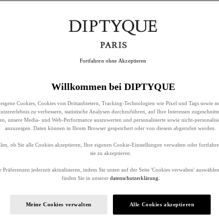
Fortfahren ohne Akzeptieren
Willkommen bei DIPTYQUE
eigene Cookies, Cookies von Drittanbietern, Tracking-Technologien wie Pixel und Tags sowie m
tzererlebnis zu verbessern, statistische Analysen durchzuführen, auf Ihre Interessen zugeschnitt
llen, unsere Media- und Web-Performance auszuwerten und personalisierte sowie nicht-personalis
anzuzeigen. Daten können in Ihrem Browser gespeichert oder von diesem abgerufen werden.
en, ob Sie alle Cookies akzeptieren, Ihre eigenen Cookie-Einstellungen verwalten oder fortfah
sie zu akzeptieren.
 Präferenzen jederzeit aktualisieren, indem Sie unten auf der Seite 'Cookies verwalten' auswählen
finden Sie in unserer
datenschutzerklärung.
Meine Cookies verwalten
Alle Cookies akzeptieren