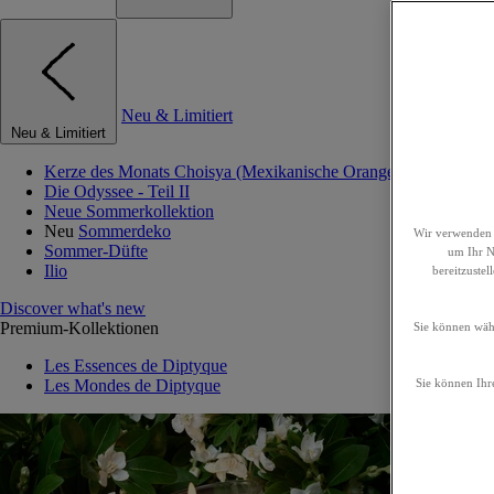
Neu & Limitiert
Neu & Limitiert
Kerze des Monats Choisya (Mexikanische Orangenblume)
Die Odyssee - Teil II
Neue Sommerkollektion
Neu
Sommerdeko
Wir verwenden 
Sommer-Düfte
um Ihr Nu
Ilio
bereitzuste
Discover what's new
Premium-Kollektionen
Sie können wähl
Les Essences de Diptyque
Les Mondes de Diptyque
Sie können Ihre