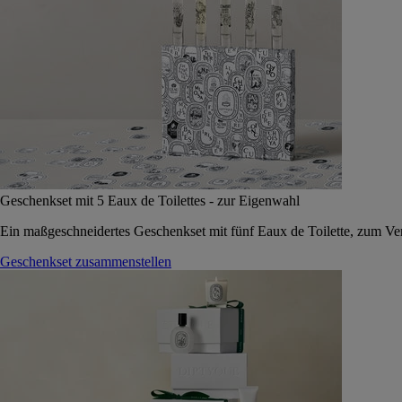
Geschenkset mit 5 Eaux de Toilettes - zur Eigenwahl
Ein maßgeschneidertes Geschenkset mit fünf Eaux de Toilette, zum Vers
Geschenkset zusammenstellen