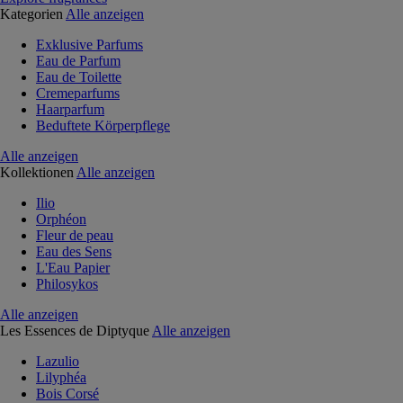
Kategorien
Alle anzeigen
Exklusive Parfums
Eau de Parfum
Eau de Toilette
Cremeparfums
Haarparfum
Beduftete Körperpflege
Alle anzeigen
Kollektionen
Alle anzeigen
Ilio
Orphéon
Fleur de peau
Eau des Sens
L'Eau Papier
Philosykos
Alle anzeigen
Les Essences de Diptyque
Alle anzeigen
Lazulio
Lilyphéa
Bois Corsé