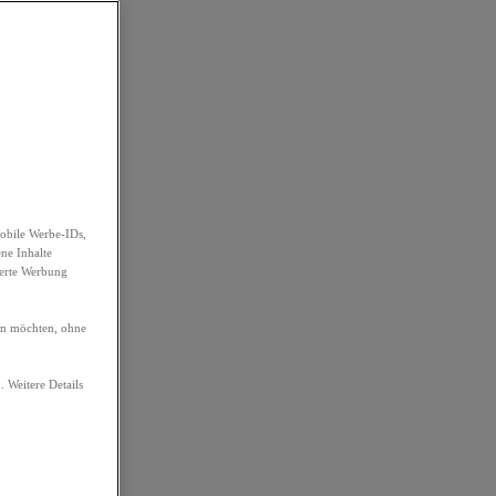
obile Werbe-IDs,
ene Inhalte
ierte Werbung
ren möchten, ohne
. Weitere Details