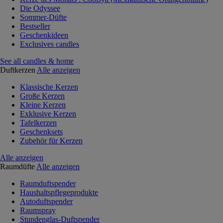
Die Odyssee
Sommer-Düfte
Bestseller
Geschenkideen
Exclusives candles
See all candles & home
Duftkerzen
Alle anzeigen
Klassische Kerzen
Große Kerzen
Kleine Kerzen
Exklusive Kerzen
Tafelkerzen
Geschenksets
Zubehör für Kerzen
Alle anzeigen
Raumdüfte
Alle anzeigen
Raumduftspender
Haushaltspflegeprodukte
Autoduftspender
Raumspray
Stundenglas-Duftspender