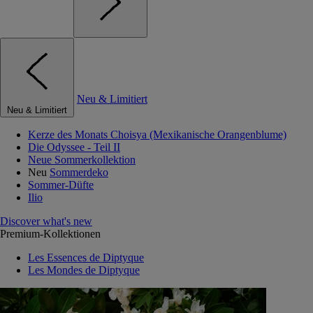
Neu & Limitiert
Neu & Limitiert
Kerze des Monats Choisya (Mexikanische Orangenblume)
Die Odyssee - Teil II
Neue Sommerkollektion
Neu
Sommerdeko
Sommer-Düfte
Ilio
Discover what's new
Premium-Kollektionen
Les Essences de Diptyque
Les Mondes de Diptyque