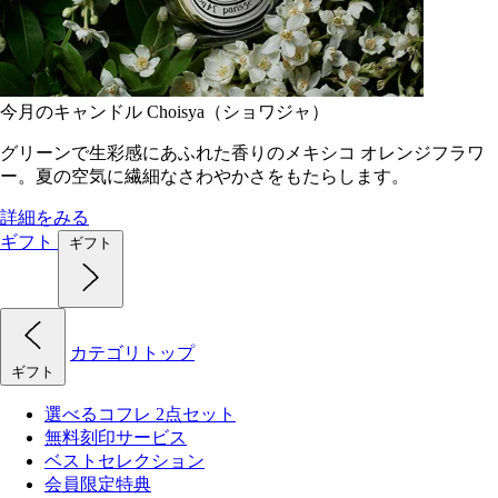
今月のキャンドル Choisya（ショワジャ）
グリーンで生彩感にあふれた香りのメキシコ オレンジフラワ
ー。夏の空気に繊細なさわやかさをもたらします。
詳細をみる
ギフト
ギフト
カテゴリトップ
ギフト
選べるコフレ 2点セット
無料刻印サービス
ベストセレクション
会員限定特典