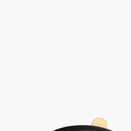
ただけます。
-メタル製グリルを動かして、カー ディフューザーのフレグラ
ンスが発散する方向を調整できます。
- エアコン使用時は香りが拡散し、停止時は拡散も止まりま
す。香りがディフューザーに移らないため、お好みに合わせて
香りのカプセルを選び交換することができます。
- 連続して使用した場合、40時間使用可能です。
特徴
- 開封後、密封容器の中で18ヶ月香りが持続します。
- 連続して使用した場合、40時間使用可能です。
- サイズ : 高さ 7.4cm、幅 5.9cm
ご使用前に