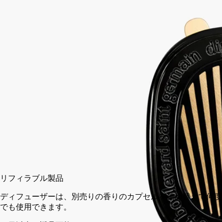
重なる香りをお楽しみください。
続きを読む
ディプティックのカーディフューザーは美しく賢いアイテム。
革新的なコールドディフュージョン システムを採用しまし
た。残り香で、たった今摘みとったばかりのカシスの実の爽や
かなグリーンノートが、 ローズの花の生き生きとしたフロー
ラルアクセントに溶け合います。
閉じる
カートに入れる
¥16,060
リフィラブル製品
ディフューザーは、別売りの香りのカプセルを詰め替えて何度
でも使用できます。