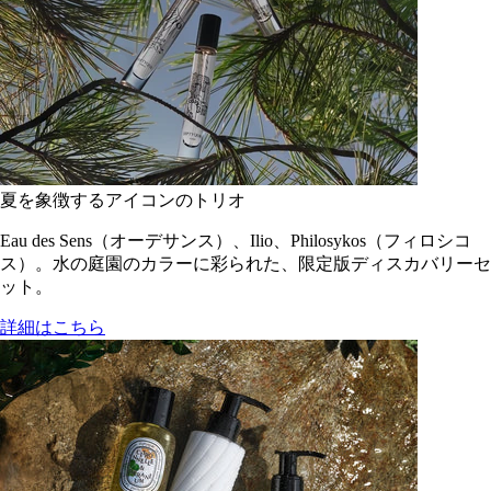
夏を象徴するアイコンのトリオ
Eau des Sens（オーデサンス）、Ilio、Philosykos（フィロシコ
ス）。水の庭園のカラーに彩られた、限定版ディスカバリーセ
ット。
詳細はこちら