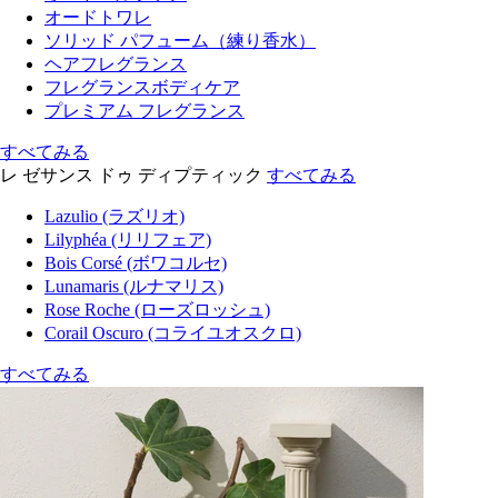
オードトワレ
ソリッド パフューム（練り香水）
ヘアフレグランス
フレグランスボディケア
プレミアム フレグランス
すべてみる
レ ゼサンス ドゥ ディプティック
すべてみる
Lazulio (ラズリオ)
Lilyphéa (リリフェア)
Bois Corsé (ボワコルセ)
Lunamaris (ルナマリス)
Rose Roche (ローズロッシュ)
Corail Oscuro (コライユオスクロ)
すべてみる