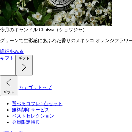
今月のキャンドル Choisya（ショワジャ）
グリーンで生彩感にあふれた香りのメキシコ オレンジフラワ
詳細をみる
ギフト
ギフト
カテゴリトップ
ギフト
選べるコフレ 2点セット
無料刻印サービス
ベストセレクション
会員限定特典