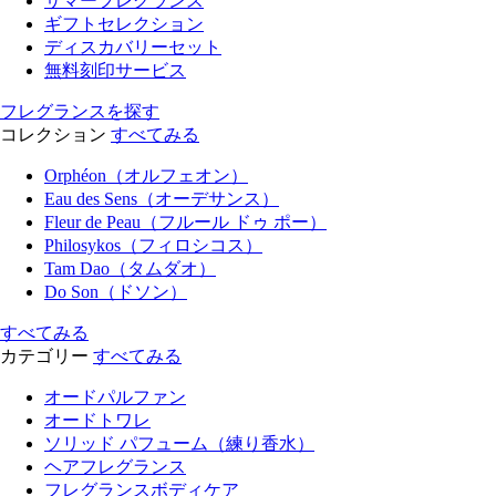
サマーフレグランス
ギフトセレクション
ディスカバリーセット
無料刻印サービス
フレグランスを探す
コレクション
すべてみる
Orphéon（オルフェオン）
Eau des Sens（オーデサンス）
Fleur de Peau（フルール ドゥ ポー）
Philosykos（フィロシコス）
Tam Dao（タムダオ）
Do Son（ドソン）
すべてみる
カテゴリー
すべてみる
オードパルファン
オードトワレ
ソリッド パフューム（練り香水）
ヘアフレグランス
フレグランスボディケア