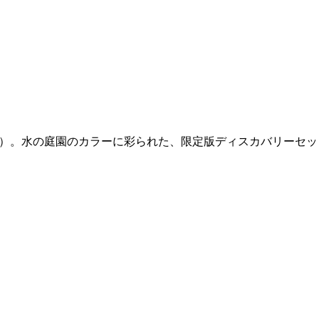
s（フィロシコス）。水の庭園のカラーに彩られた、限定版ディスカバリーセ