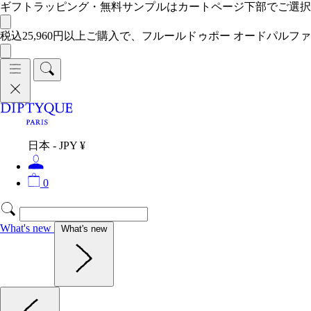
ギフトラッピング・無料サンプルはカートページ下部でご選
税込25,960円以上ご購入で、フルールドゥポー オードパルファ
日本 - JPY ¥
0
What's new
What's new