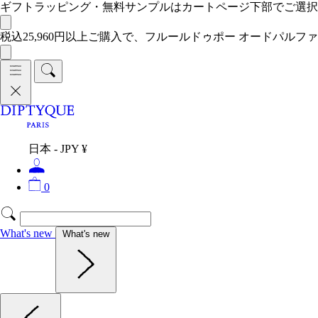
ギフトラッピング・無料サンプルはカートページ下部でご選
税込25,960円以上ご購入で、フルールドゥポー オードパルファ
日本 - JPY ¥
0
What's new
What's new