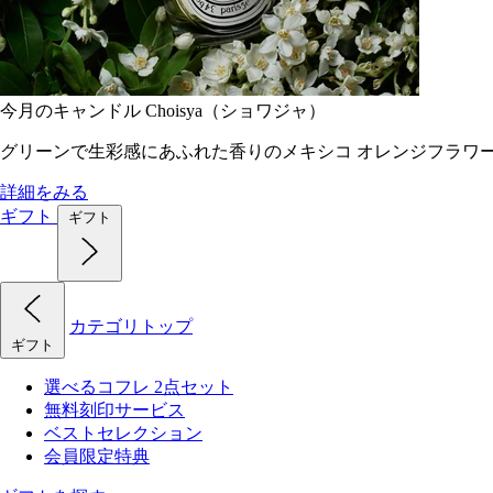
今月のキャンドル Choisya（ショワジャ）
グリーンで生彩感にあふれた香りのメキシコ オレンジフラワ
詳細をみる
ギフト
ギフト
カテゴリトップ
ギフト
選べるコフレ 2点セット
無料刻印サービス
ベストセレクション
会員限定特典