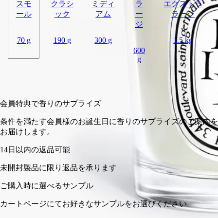
スモ
クラシ
ミディ
ラ
エクストラ
ール
ック
アム
ー
ラージ
ジ
70 g
190 g
300 g
1.5 kg
600
g
カートに入れる
¥6,490
会員特典で香りのサプライズ
条件を満たす会員様のお誕生日に香りのサプライズのご案内
お届けします。