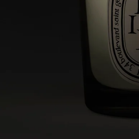
ディプティックのキャンドルは天然原料を使用している為、原
料の作用で製品の色ムラやパッケージに変色を起こす場合がご
ざいます。製品は冷暗所にて管理されており変色があっても品
質には問題はございません。
ディプティックの取り組み
フランス製
当店のキャンドルはすべてフランス製です。
リユーザブルアイテム
すべてのキャンドルジャーは長くご愛用いただけるようデザイ
ンされており、何度でも繰り返しお使いいただけます。当ブラ
ンドのアクセサリーを組み合わせて、容器に新たな命を吹き込
みましょう。
リサイクル方法
ガラスの容器と厚紙のボックスはリサイクル可能です。適切な
資源ゴミの回収箱に廃棄してください。