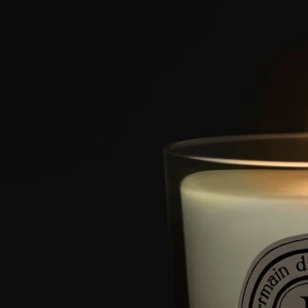
いたします。
特徴
- 小さいお部屋向け
- 香りは徐々に広がり持続します（約20分後に最適な香りにな
ります）。
- キャンドルが管理されていれば、使用スペースに制限はあり
ません。
- 容量 : 70g
- 燃焼時間 : 約20時間
- サイズ : 高さ 7cm、直径 6cm
ご使用前に