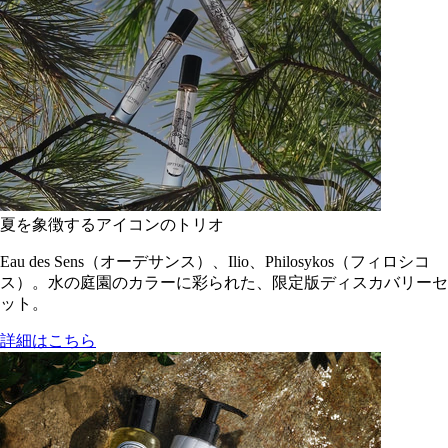
夏を象徴するアイコンのトリオ
Eau des Sens（オーデサンス）、Ilio、Philosykos（フィロシコ
ス）。水の庭園のカラーに彩られた、限定版ディスカバリーセ
ット。
詳細はこちら