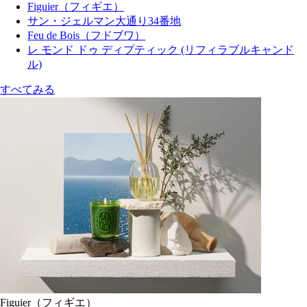
Figuier（フィギエ）
サン・ジェルマン大通り34番地
Feu de Bois（フドブワ）
レ モンド ドゥ ディプティック (リフィラブルキャンド
ル)
すべてみる
Figuier（フィギエ）