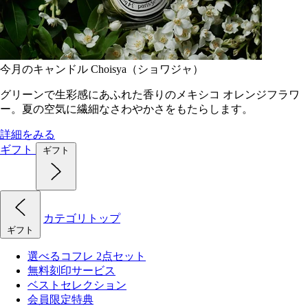
今月のキャンドル Choisya（ショワジャ）
グリーンで生彩感にあふれた香りのメキシコ オレンジフラワ
ー。夏の空気に繊細なさわやかさをもたらします。
詳細をみる
ギフト
ギフト
カテゴリトップ
ギフト
選べるコフレ 2点セット
無料刻印サービス
ベストセレクション
会員限定特典