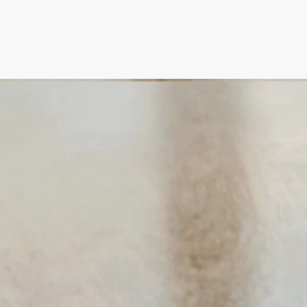
特徴
ご使用前に
ご使用方法
カーテンや壁面を彩るテキスタイル、クッションにもお使い頂
けます。
特徴
- 使用スペースに制限はありません。ご希望の香りの強さに合
わせてスプレーしてください。
- 容量 : 150ml
- サイズ : 高さ 15.3cm、直径 5cm