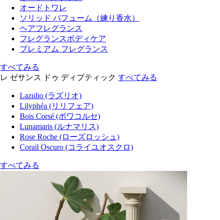
オードトワレ
ソリッド パフューム（練り香水）
ヘアフレグランス
フレグランスボディケア
プレミアム フレグランス
すべてみる
レ ゼサンス ドゥ ディプティック
すべてみる
Lazulio (ラズリオ)
Lilyphéa (リリフェア)
Bois Corsé (ボワコルセ)
Lunamaris (ルナマリス)
Rose Roche (ローズロッシュ)
Corail Oscuro (コライユオスクロ)
すべてみる