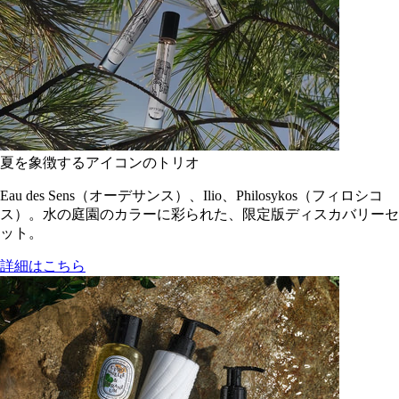
夏を象徴するアイコンのトリオ
Eau des Sens（オーデサンス）、Ilio、Philosykos（フィロシコ
ス）。水の庭園のカラーに彩られた、限定版ディスカバリーセ
ット。
詳細はこちら