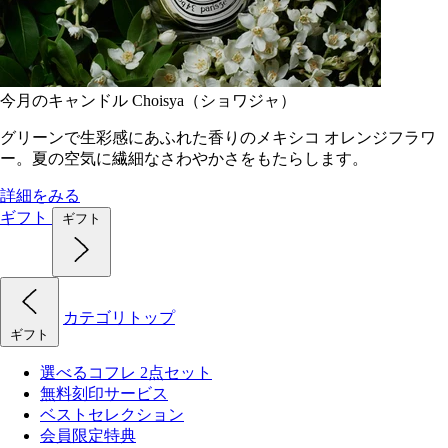
今月のキャンドル Choisya（ショワジャ）
グリーンで生彩感にあふれた香りのメキシコ オレンジフラワ
ー。夏の空気に繊細なさわやかさをもたらします。
詳細をみる
ギフト
ギフト
カテゴリトップ
ギフト
選べるコフレ 2点セット
無料刻印サービス
ベストセレクション
会員限定特典