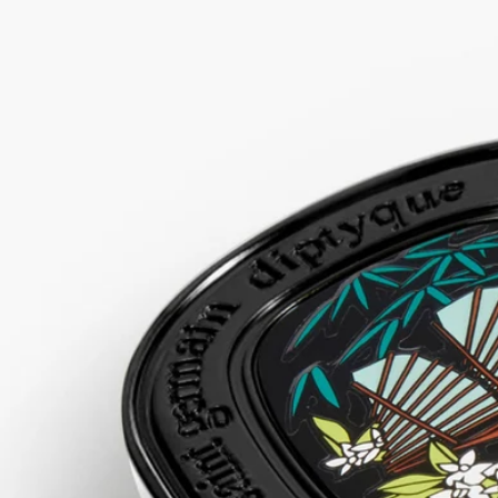
ディプティックの取り組み
ご使用方法
処方とテクスチャー
成分
ストーリー
素材が香りとなり、香りが素材となる。
フレグランスの歴史からインスピレーションを得た「フレグラ
ンスジェスチャー」は、テクスチャーを再解釈し、新しい香り
の纏い方を提案します。目に見えないものを官能的に、儚いも
のを確かな存在へと昇華させるアプローチです。それぞれのジ
ェスチャーは、そのフォーミュラに合わせて最高の香りが引き
立つように、独自の濃度で調香されています。単独で、または
その時々の気分やシーンに合わせて、他のジェスチャーと重ね
てお使いください。
メゾンの創業者たちのひとり、Yves Coueslant（イヴ・クエロ