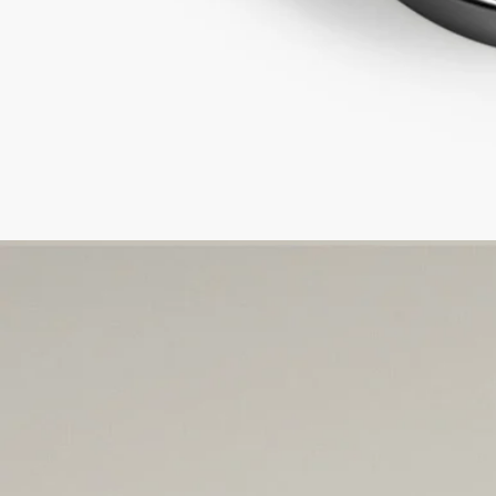
で、Do Son（ドソン）のテュベルーズの官能性とフローラル
な繊細さを引き出します。
成分
コムギデンプン、イソノナン酸イソノニル、香料、パラフィ
ン、シリカ、合成ワックス、マイクロクリスタリンワックス、
リナロール、オイゲノール、ヒドロキシシトロネラール、イソ
オイゲノール、シトロネロール、安息香酸ベンジル、ゲラニオ
ール[Ⅳ]
本製品には小麦由来成分が含まれています。
ご注意：ディプティック製品の成分表は定期的に更新されま
す。ご使用前に製品パッケージに記載されている成分表をご確
認ください。
ディプティックの取り組み
フランス製