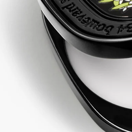
ン）の幼少期の記憶から、Doson（ドソン）は生まれました。
舞台は、ベトナムのハロン湾にほど近いドソン。夏の朝、彼は
母とともに花市場を訪れ、テュベルーズやジャスミンの花束を
手に、海岸沿いを歩きました。想い出の繊細さといつまでも心
に残る記憶はフレグランスに表現されます。
ご使用方法
ソリッドパフュームの香りを引き出すため、手首と肘の内側、
首元、鎖骨付近など、脈拍を感じる部分（体が最も熱を発する
部分）に付けてください。 髪の毛先もおすすめです。
ソリッドパフュームがなくなりましたら、付属のツールを使用
して、別売りのリフィルをケースに詰め替えてお使いくださ
い。
処方とテクスチャー
アルコールフリーのワックスは、指先で適用する香りのバーム