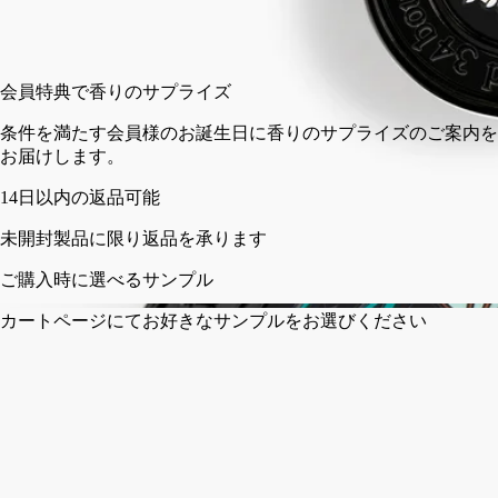
入荷の通知を受ける
¥9,460
会員特
条件を
お届け
以内の返品可能
製品に限り返品を承ります
時に選べるサンプル
ページにてお好きなサンプルをお選びください
フランス製。完全な透明性へのこだわり。何度でも詰め替え可
能。
ストーリー