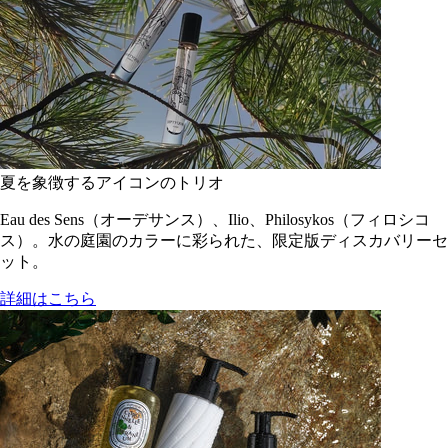
夏を象徴するアイコンのトリオ
Eau des Sens（オーデサンス）、Ilio、Philosykos（フィロシコ
ス）。水の庭園のカラーに彩られた、限定版ディスカバリーセ
ット。
詳細はこちら