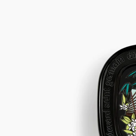
テュベルーズ、オレンジブロッサム、ジャスミン、マリンアコ
ード
指先で纏う、アルコールフリーの詰め替え可能なソリッドパフ
ューム（練り香水）。手首や首筋、デコルテにやさしく滑らせ
ると、テュベルーズの繊細なフローラルノートの余韻が続きま
す。持ち運びに便利な専用ケースとブラックミニポーチつき。
続きを読む
メゾンの創業者たちのひとり、イヴ・クエロンが夏の海辺で過
ごした幼少期の記憶。ソリッドパフュームは肌に寄り添うよう
に繊細に香り立ち、パーソナルな余韻とともに、自分だけの香
りの旅へと誘います。その時々の気分やシーンに合わせて、他
のジェスチャーと重ねてお使いいただけます。
閉じる
3 g