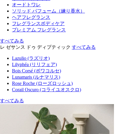
オードトワレ
ソリッド パフューム（練り香水）
ヘアフレグランス
フレグランスボディケア
プレミアム フレグランス
すべてみる
レ ゼサンス ドゥ ディプティック
すべてみる
Lazulio (ラズリオ)
Lilyphéa (リリフェア)
Bois Corsé (ボワコルセ)
Lunamaris (ルナマリス)
Rose Roche (ローズロッシュ)
Corail Oscuro (コライユオスクロ)
すべてみる