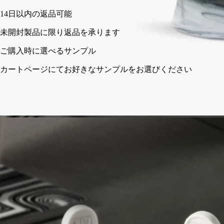
14日以内の返品可能
未開封製品に限り返品を承ります
ご購入時に選べるサンプル
カートページにてお好きなサンプルをお選びください
ポルトガル製。ミックスクレイ技法によるハンドメイド。
ストーリー
ディプティックの取り組み
クラフトマンシップ
ご使用方法
特徴