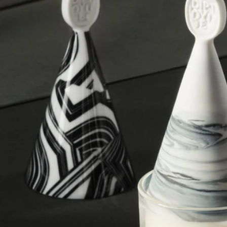
ストーリー
1963年以来、ディプティックは光と香りを放つフレグランスキ
ャンドルを創り出してきました。煙の揺らめきを想わせる、偶
然から生まれる模様が特徴の2色のセラミック「terre mêlée」
は、このフレグランスの芸術と、「煙を通して」を意味するラ
テン語「per fumum」という「フレグランス」の語源に呼応す
るものです。
希少で高度な技術が求められるテール・メレ技法は、2色の磁
土を同時に手で注ぎ、混ぜ合わせることで生まれます。職人の
手仕事の加減によって、混ざり合う土がユニークのマーブル模
様を描き出します。釉薬を施さずに高温で焼成することで、マ
ットな仕上がりとベルベットのような手触り、そしてピュアな
美しさが保たれます。一つとして同じものはない、唯一無二の
作品。淡い色から深い色までのニュアンスを持つ、神秘的なデ
ザインが姿を現します。
クラフトマンシップ
希少で高度な技術を要するテール・メレ技法は、2色の磁器を