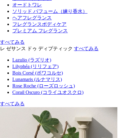
オードトワレ
ソリッド パフューム（練り香水）
ヘアフレグランス
フレグランスボディケア
プレミアム フレグランス
すべてみる
レ ゼサンス ドゥ ディプティック
すべてみる
Lazulio (ラズリオ)
Lilyphéa (リリフェア)
Bois Corsé (ボワコルセ)
Lunamaris (ルナマリス)
Rose Roche (ローズロッシュ)
Corail Oscuro (コライユオスクロ)
すべてみる