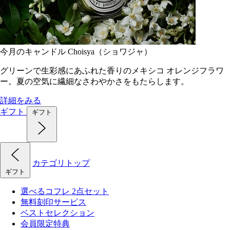
今月のキャンドル Choisya（ショワジャ）
グリーンで生彩感にあふれた香りのメキシコ オレンジフラワ
ー。夏の空気に繊細なさわやかさをもたらします。
詳細をみる
ギフト
ギフト
カテゴリトップ
ギフト
選べるコフレ 2点セット
無料刻印サービス
ベストセレクション
会員限定特典