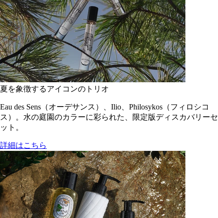
夏を象徴するアイコンのトリオ
Eau des Sens（オーデサンス）、Ilio、Philosykos（フィロシコ
ス）。水の庭園のカラーに彩られた、限定版ディスカバリーセ
ット。
詳細はこちら