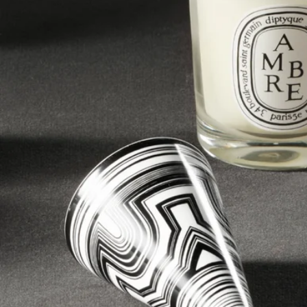
ブレンドし、ハンドで同時に注ぎ込むことで生み出されます。
2つの色が交わるとき、職人の動きに合わせてランダムなマー
ブル模様が浮かび上がります。完成した独創的な作品は、釉薬
をかけずに高温で焼き上げられ、マットな仕上がり、ベルベッ
トのような手触り、そしてピュアな美しさを保っています。そ
れぞれのアイテムはひとつとして同じものがなく、最も淡い色
調から最も深い色合いまで、さまざまなニュアンスを持つ唯一
無二の神秘的なデザインを描き出します。
ご使用方法
ぬるま湯と石鹸で洗ってください。
特徴
キャンドル用にデザインされています
素材：磁器
重量：50g
サイズ：H10 cm; ⌀ 7 cm