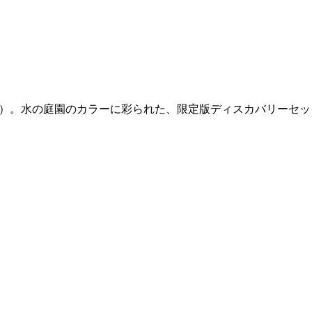
s（フィロシコス）。水の庭園のカラーに彩られた、限定版ディスカバリーセ