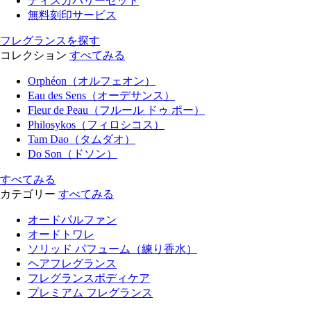
ディスカバリーセット
無料刻印サービス
フレグランスを探す
コレクション
すべてみる
Orphéon（オルフェオン）
Eau des Sens（オーデサンス）
Fleur de Peau（フルール ドゥ ポー）
Philosykos（フィロシコス）
Tam Dao（タムダオ）
Do Son（ドソン）
すべてみる
カテゴリー
すべてみる
オードパルファン
オードトワレ
ソリッド パフューム（練り香水）
ヘアフレグランス
フレグランスボディケア
プレミアム フレグランス