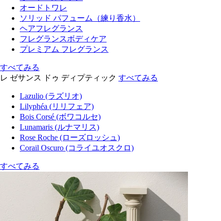
オードトワレ
ソリッド パフューム（練り香水）
ヘアフレグランス
フレグランスボディケア
プレミアム フレグランス
すべてみる
レ ゼサンス ドゥ ディプティック
すべてみる
Lazulio (ラズリオ)
Lilyphéa (リリフェア)
Bois Corsé (ボワコルセ)
Lunamaris (ルナマリス)
Rose Roche (ローズロッシュ)
Corail Oscuro (コライユオスクロ)
すべてみる