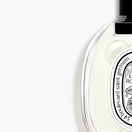
花びら、つぼみから葉まで、ローズのすべてを描き出します。
2種類のローズが織り成すフローラルノートに、ライチのフル
ーティーなアクセントが重なり、ほのかにグリーンなニュアン
スが、摘みたての葉を思わせるみずみずしさを添えます。バラ
の自然の香りの特性に最大限近づけた、バラへの頌歌。
続きを読む
グラース原産のセンティフォリアローズと、​よりオリエンタル
なダマスクローズを伝統的な手法で低温抽出し、バラが持つ自
然な香りの特性を引き出します。花を最初に抽出した後に残る
ローズのエキスから抽出したライチのようなフルーティーなニ
ュアンスがローズの表情に意外な輝きを添えます。
閉じる
50 ml
100 ml