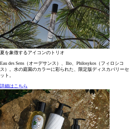
夏を象徴するアイコンのトリオ
Eau des Sens（オーデサンス）、Ilio、Philosykos（フィロシコ
ス）。水の庭園のカラーに彩られた、限定版ディスカバリーセ
ット。
詳細はこちら