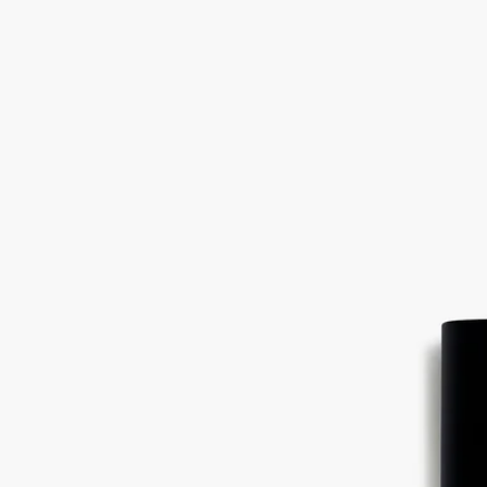
ダマスクローズ、センティフォリアローズ、ライチアコード、
アンブロクサン
花びら、つぼみから葉まで、ローズのすべてを描き出します。
2種類のローズが織り成すフローラルノートに、ライチのフル
ーティーなアクセントが重なり、ほのかにグリーンなニュアン
スが、摘みたての葉を思わせるみずみずしさを添えます。バラ
の自然の香りの特性に最大限近づけた、バラへの頌歌。
続きを読む
グラース原産のセンティフォリアローズと、​よりオリエンタル
なダマスクローズを伝統的な手法で低温抽出し、バラが持つ自
然な香りの特性を引き出します。花を最初に抽出した後に残る
ローズのエキスから抽出したライチのようなフルーティーなニ
ュアンスがローズの表情に意外な輝きを添えます。
閉じる
Best-seller
Eau Rose (オーローズ)
オードトワレ
ダマスクローズ、センティフォリアローズ、ライチアコード、
アンブロクサン