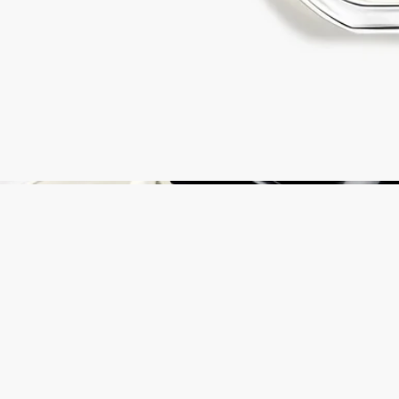
各国の一部のブティックでは、フレグランスをリフィルで補充
することができます。 ※フレグランスの補充は日本では実施
していないサービスとなります。
リフィル可能な製品をみる
リサイクル方法
ガラスのボトルと紙製のボックスはリサイクル可能です。適切
なリサイクルボックスに廃棄してください。