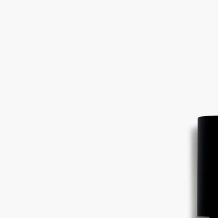
ストーリー
Eau Rose（オーローズ）のオードパルファンとオードトワレに
は、さらにFirad rose（フィラッドローズ）のエッセンスが配合
されています。フィラッドローズは、花を最初に抽出した後に
残るフローラルウォーターを「アップサイクリング」によって
獲得したローズのエッセンスです。
このエッセンスには、思いがけないようなライチのフルーティ
ーなアクセントと、意外でありながらも自然に存在するカモミ
ールの甘いアクセントと、アーティチョークの独特なベジタブ
ルアコードがあります。調香師たちは「素晴らしいローズの花
は必ずアーティチョークの匂いがする」と話しています。
ボトルに描かれているイラストには、てんとう虫がローズの花
びらの中に隠れています。ローズを守るために、てんとう虫は
ローズの花を脅かすあらゆる昆虫を食べてくれます。
成分