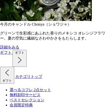
今月のキャンドル Choisya（ショワジャ）
グリーンで生彩感にあふれた香りのメキシコ オレンジフラワ
ー。夏の空気に繊細なさわやかさをもたらします。
詳細をみる
ギフト
ギフト
カテゴリトップ
ギフト
選べるコフレ 2点セット
無料刻印サービス
ベストセレクション
会員限定特典