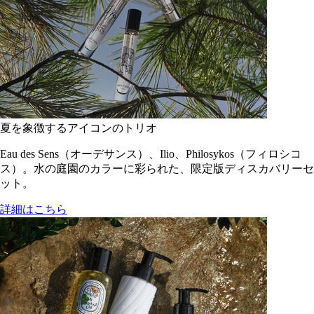
夏を象徴するアイコンのトリオ
Eau des Sens（オーデサンス）、Ilio、Philosykos（フィロシコ
ス）。水の庭園のカラーに彩られた、限定版ディスカバリーセ
ット。
詳細はこちら