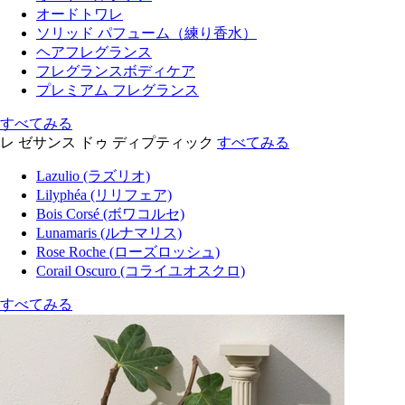
オードトワレ
ソリッド パフューム（練り香水）
ヘアフレグランス
フレグランスボディケア
プレミアム フレグランス
すべてみる
レ ゼサンス ドゥ ディプティック
すべてみる
Lazulio (ラズリオ)
Lilyphéa (リリフェア)
Bois Corsé (ボワコルセ)
Lunamaris (ルナマリス)
Rose Roche (ローズロッシュ)
Corail Oscuro (コライユオスクロ)
すべてみる