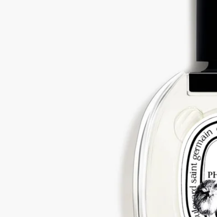
Best-seller
Philosykos（フィロシコス）
オードトワ
レ
イチジクの葉、イチジクのミルク、イチジクの木、ブラックペ
ッパー
ギリシャの高く昇る太陽のもと、乾いた風がイチジクの林をす
り抜け、木々と果実の香りを運びます。爽快な風が引き立てる
イチジクの葉の瑞々しいグリーンノート、果実のミルキーな甘
さ、白い木の濃密さ、樹液の優しい趣き。フィロシコスは、イ
チジクの木のすべてを描き出した、一本の木への頌歌です。ブ
ラックペッパーがスパイシーなタッチを加えます。
続きを読む
フィロシコスはメゾン創業者の2人がギリシャのぺリオン山で
過ごした夏の思い出から誕生しました。海へ向かう途中に通り
抜けた野生のイチジクの林。昼間の乾いた空気はわずかに湿気
を帯び、強い陽射しを浴びたイチジクの木は熱を帯びます。こ