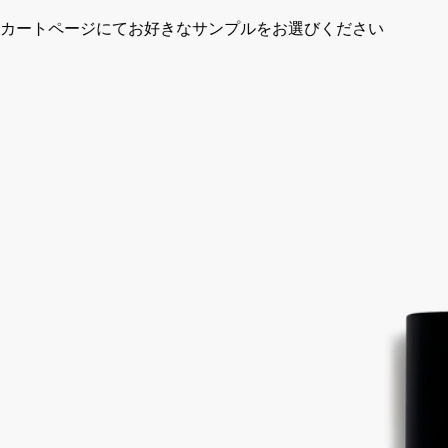
カートページにてお好きなサンプルをお選びください
フランス製。完全な透明性へのこだわり。
ストーリー
ディプティックの取り組み
成分
ストーリー
ギリシャのペリオン山での夏の思い出。海へ向かうには、太陽
の光をたっぷりと浴びた野生のFiguier（フィギエ）が自然に生
い茂る木立を通り抜ける必要がありました。Philosykos（フィ
ロシコス）は、Figuier（フィギエ）全体を讃えた香りです。葉
のグリーンなみずみずしさ、イチジクのミルキーな風味、そし
てウッディな深み。