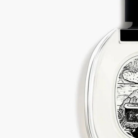
「Philosykos（フィロシコス）」はギリシャ語で「イチジクの
木の友」を意味します。思い出のボックスに持ち帰った数枚の
葉や枝、その木がインスピレーションの源でした...
成分
変性アルコール (sdアルコール40-b) - 水- 香料 (フレグランス) –
ヒドロキシシトロネラール - リナロール - リモネン - α-イソメ
チルイオノン – クマリン - 安息香酸ベンジル - ゲラニオール
ディプティックは製品の成分表を定期的に更新しています。ご
使用前にパッケージに記載されている最新情報をご確認いただ
き、成分がご自身に適しているかご確認ください。
ディプティックの取り組み
フランス製
当社のフレグランスはすべてフランス製です。