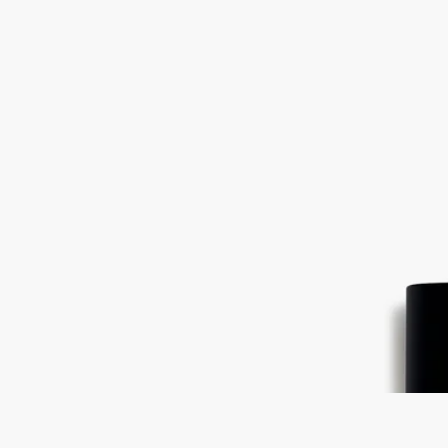
イチジクの葉、イチジクのミルク、イチジクの木、ブラックペ
ッパー
ギリシャの高く昇る太陽のもと、乾いた風がイチジクの林をす
り抜け、木々と果実の香りを運びます。爽快な風が引き立てる
イチジクの葉の瑞々しいグリーンノート、果実のミルキーな甘
さ、白い木の濃密さ、樹液の優しい趣き。フィロシコスは、イ
チジクの木のすべてを描き出した、一本の木への頌歌です。ブ
ラックペッパーがスパイシーなタッチを加えます。
続きを読む
フィロシコスはメゾン創業者の2人がギリシャのぺリオン山で
過ごした夏の思い出から誕生しました。海へ向かう途中に通り
抜けた野生のイチジクの林。昼間の乾いた空気はわずかに湿気
を帯び、強い陽射しを浴びたイチジクの木は熱を帯びます。こ
のフレグランスは、香りによって語られる夏の想い出です。
閉じる
Best-seller