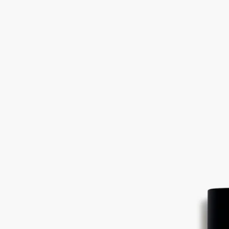
Philosykos（フィロシコス）
オードトワ
レ
イチジクの葉、イチジクのミルク、イチジクの木、ブラックペ
ッパー
ギリシャの高く昇る太陽のもと、乾いた風がイチジクの林をす
り抜け、木々と果実の香りを運びます。爽快な風が引き立てる
イチジクの葉の瑞々しいグリーンノート、果実のミルキーな甘
さ、白い木の濃密さ、樹液の優しい趣き。フィロシコスは、イ
チジクの木のすべてを描き出した、一本の木への頌歌です。ブ
ラックペッパーがスパイシーなタッチを加えます。
続きを読む
フィロシコスはメゾン創業者の2人がギリシャのぺリオン山で
過ごした夏の思い出から誕生しました。海へ向かう途中に通り
抜けた野生のイチジクの林。昼間の乾いた空気はわずかに湿気
を帯び、強い陽射しを浴びたイチジクの木は熱を帯びます。こ
のフレグランスは、香りによって語られる夏の想い出です。
閉じる