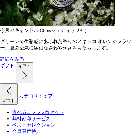
今月のキャンドル Choisya（ショワジャ）
グリーンで生彩感にあふれた香りのメキシコ オレンジフラワ
ー。夏の空気に繊細なさわやかさをもたらします。
詳細をみる
ギフト
ギフト
カテゴリトップ
ギフト
選べるコフレ 2点セット
無料刻印サービス
ベストセレクション
会員限定特典