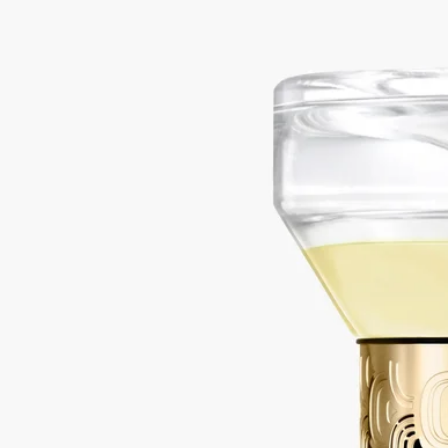
ルマン 34）
砂時計型ディフューザー
ウッディ
メゾンの香りの時間とムードを通した一時間の旅。この砂時計
型ディフューザーは、ホームフレグランスを一新しています。
砂時計型ディフューザー本体とセラミック製トレーを一緒にお
届けいたします。トレーの上にディフューザーを置いてご使用
ください。※本体を複数点ご購入の場合はオーダー番号を記載
の上カスタマーサービスにご連絡ください。トレーを購入点数
分お届けいたします。
続きを読む
反転させると、モスノート、カシスの葉、ウッディノート、フ
ローラルノート、スパイシーノートなどの香りをゆっくりと漂
わせます。デスクや本棚、ベッドサイドテーブルに置いて楽し
むのに理想的です。
閉じる
Best-seller
34 boulevard Saint-Germain（サン・ジェ