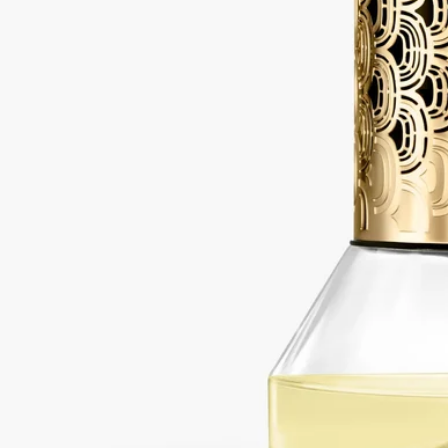
ご使用方法
・ガラス容器を組み立てる際は、香水の入ったボトルを下にし
て、上下2つのボトルが平行に揃うように取り付けてくださ
い。その際、強く回しすぎないようにご注意ください。拡散サ
イクルを開始させるには、砂時計型ディフューザーを反転させ
ます。独創的なプロセスによって、香りは上のガラス容器から
下の容器へとゆっくりと流れ、ボディ部を通過する際に香りが
拡散いたします。
・香水が全て下に落ちるまでは、本体をひっくり返さないでく
ださい。サイクルが中断されると、ガラス容器からもう一方の
ガラス容器へのフレグランス溶液の循環が妨げられ、漏れを引
き起こす恐れがあります。
・すべてのフレグランス溶液が移った後も、約30分ほどお待ち
いただいてから次のサイクルを始めてください。これはボディ
部に残ったフレグランス溶液をすべて完全に流れ落ちるように
するためです。