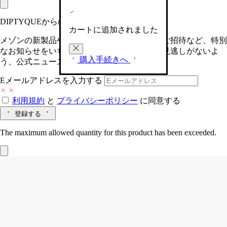
DIPTYQUEからの最新情報をお届けします
カートに追加されました
メゾンの新製品や、限定イベントへの特別なご招待など、特別
なお知らせをいち早くお届けいたします。お見逃しがないよ
購入手続きへ
う、公式ニュースレターにご登録ください。
Eメールアドレスを入力する
利用規約
と
プライバシーポリシー
に同意する
登録する
The maximum allowed quantity for this product has been exceeded.
34 boulevard Saint-Germain（サン・ジェ
ルマン 34）
砂時計型ディフューザー