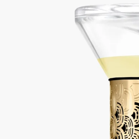
ストーリー
ディプティックの取り組み
ご使用方法
特徴
ご使用前に
ストーリー
優しくゆっくりとフレグランスを拡散するようにデザインされ
た砂時計型ディフューザー。オフィスや書斎、あるいはベッド
サイドテーブルでお気に入りの本に寄り添うように、スモール
スペースを数ヶ月間にわたり香りで満たすのに最適です。
砂時計型ディフューザーは、同じフレグランスで2回まで詰め
替え可能です。ご使用方法と注意事項：砂時計型ディフューザ
ーを反転させ、途中で中断せずに1時間のサイクルが終わるま
でお待ちください。ガラス、木材、大理石の表面に直接置かな
いでください。