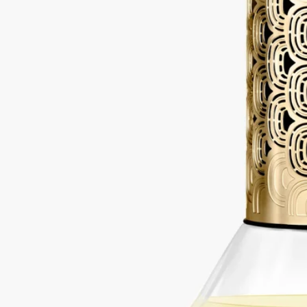
ルマン 34）
砂時計型ディフューザー
ウッディ
メゾンの香りの時間とムードを通した一時間の旅。この砂時計
型ディフューザーは、ホームフレグランスを一新しています。
砂時計型ディフューザー本体とセラミック製トレーを一緒にお
届けいたします。トレーの上にディフューザーを置いてご使用
ください。※本体を複数点ご購入の場合はオーダー番号を記載
の上カスタマーサービスにご連絡ください。トレーを購入点数
分お届けいたします。
続きを読む
反転させると、モスノート、カシスの葉、ウッディノート、フ
ローラルノート、スパイシーノートなどの香りをゆっくりと漂
わせます。デスクや本棚、ベッドサイドテーブルに置いて楽し
むのに理想的です。
閉じる