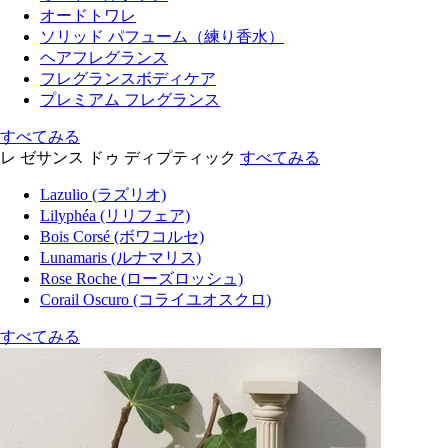
オードトワレ
ソリッド パフューム（練り香水）
ヘアフレグランス
フレグランスボディケア
プレミアム フレグランス
すべてみる
レ ゼサンス ドゥ ディプティック
すべてみる
Lazulio (ラズリオ)
Lilyphéa (リリフェア)
Bois Corsé (ボワコルセ)
Lunamaris (ルナマリス)
Rose Roche (ローズロッシュ)
Corail Oscuro (コライユオスクロ)
すべてみる