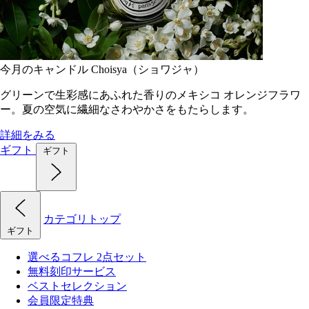
今月のキャンドル Choisya（ショワジャ）
グリーンで生彩感にあふれた香りのメキシコ オレンジフラワ
ー。夏の空気に繊細なさわやかさをもたらします。
詳細をみる
ギフト
ギフト
カテゴリトップ
ギフト
選べるコフレ 2点セット
無料刻印サービス
ベストセレクション
会員限定特典