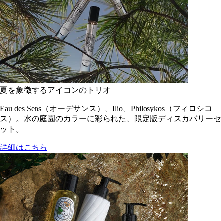
夏を象徴するアイコンのトリオ
Eau des Sens（オーデサンス）、Ilio、Philosykos（フィロシコ
ス）。水の庭園のカラーに彩られた、限定版ディスカバリーセ
ット。
詳細はこちら