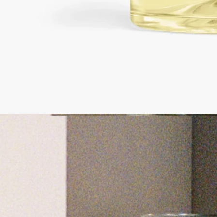
・拡散サイクルの目安は約1時間です。
・砂時計型ディフューザーは、香りが完全に蒸発するまで約3
ヶ月継続してご利用いただけます。また、同じ香りのリフィル
に二度付け替えて再度ご利用いただくことができます。
・砂時計型ディフューザーを使用される際は、なるべく期間を
空けずにご使用ください。長期間香りのサイクルを実行されず
に保管されると、中央のスティックの劣化が早まる恐れがあり
ます。
・リフィルは必ず同じ香りのものをお使いください。別の香り
を使用すると異なった香料成分により目詰まりを起こす恐れが
ございます。また、新しいリフィルはなるべく期間を空けずに
付け替えください。
・ディフューザーをガラス、木材、大理石の表面に直接置かな
いでください。設定の際には付属いたします磁器トレーの上に
本体をのせてご利用ください。
・高温になるような場所（直射日光があたる場所）へは液漏れ
をする場合がありますので長時間置かないでください。