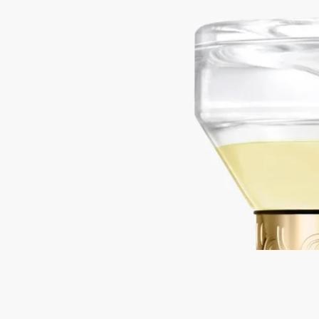
ウッディ
メゾンの香りの時間とムードを通した一時間の旅。この砂時計
型ディフューザーは、ホームフレグランスを一新しています。
砂時計型ディフューザー本体とセラミック製トレーを一緒にお
届けいたします。トレーの上にディフューザーを置いてご使用
ください。※本体を複数点ご購入の場合はオーダー番号を記載
の上カスタマーサービスにご連絡ください。トレーを購入点数
分お届けいたします。
続きを読む
反転させると、モスノート、カシスの葉、ウッディノート、フ
ローラルノート、スパイシーノートなどの香りをゆっくりと漂
わせます。デスクや本棚、ベッドサイドテーブルに置いて楽し
むのに理想的です。
閉じる
Best-seller
34 boulevard Saint-Germain（サン・ジェ