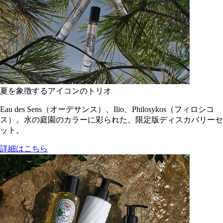
夏を象徴するアイコンのトリオ
Eau des Sens（オーデサンス）、Ilio、Philosykos（フィロシコ
ス）。水の庭園のカラーに彩られた、限定版ディスカバリーセ
ット。
詳細はこちら