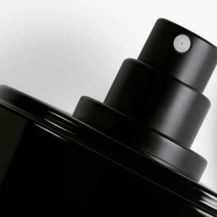
ン, BHT, リナロール, クマリン, リモネン, オイゲノール, ヒドロ
キシシトロネラール, ゲラニオール, シトロネロール, α-イソメ
チルイオノン, 安息香酸ベンジル, ケイヒアルデヒド, ケイヒ酸
ベンジル, シトラール, イソオイゲノール, ファルネソール, サリ
チル酸ベンジル, ベンジルアルコール
ご注意：ディプティック製品の成分表は定期的に更新されま
す。ご使用前に製品パッケージに記載されている成分表をご確
認ください。
ディプティックの取り組み
フランス製
当社のフレグランスはすべてフランス製です。
リサイクル方法
ガラスのボトルと紙製のボックスはリサイクル可能です。適切
なリサイクルボックスに廃棄してください。