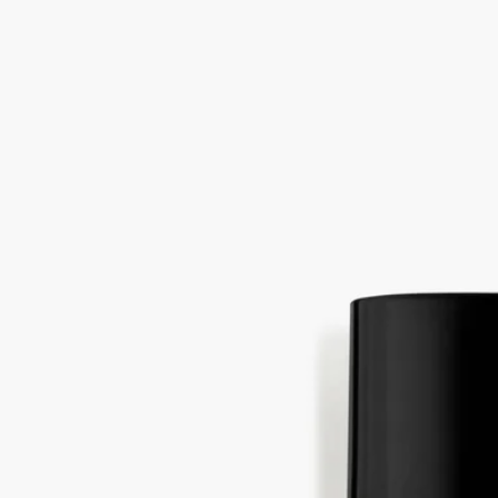
続きを読む
サン＝ジェルマン大通り34番地の象徴的なブティックの新しい
表情。金色の光があふれカウンターのブロンドウッドを温めて
いる、来る人を喜んで迎えてくれる場所。
閉じる
34 boulevard Saint-Germain（サン・ジェ
ルマン 34）
オードパルファン
サンダルウッド、ヴァニラ、ピンクペッパー
柔らかなサンダルウッドと包み込むようなバニラの組み合わせ
を、フレッシュなピンクペッパーが引き立てます。
続きを読む
サン＝ジェルマン大通り34番地の象徴的なブティックの新しい
表情。金色の光があふれカウンターのブロンドウッドを温めて
いる、来る人を喜んで迎えてくれる場所。
閉じる