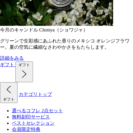
今月のキャンドル Choisya（ショワジャ）
グリーンで生彩感にあふれた香りのメキシコ オレンジフラワ
ー。夏の空気に繊細なさわやかさをもたらします。
詳細をみる
ギフト
ギフト
カテゴリトップ
ギフト
選べるコフレ 2点セット
無料刻印サービス
ベストセレクション
会員限定特典