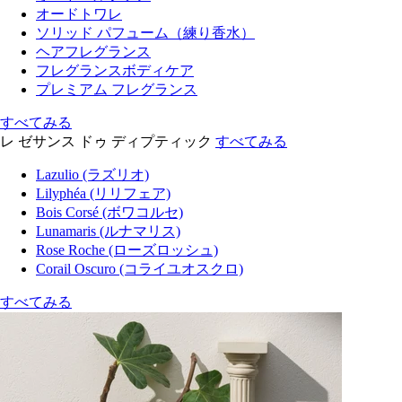
オードトワレ
ソリッド パフューム（練り香水）
ヘアフレグランス
フレグランスボディケア
プレミアム フレグランス
すべてみる
レ ゼサンス ドゥ ディプティック
すべてみる
Lazulio (ラズリオ)
Lilyphéa (リリフェア)
Bois Corsé (ボワコルセ)
Lunamaris (ルナマリス)
Rose Roche (ローズロッシュ)
Corail Oscuro (コライユオスクロ)
すべてみる